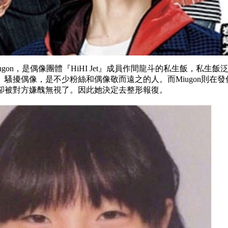
ugon，是偶像團體『HiHI Jet』成員作間龍斗的私生飯，私生
、騷擾偶像，是不少粉絲和偶像敬而遠之的人。而Miugon則在
卻被對方嫌醜無視了。因此她決定去整形報復。