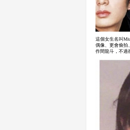
這個女生名叫Mi
偶像、更會偷拍
作間龍斗，不過