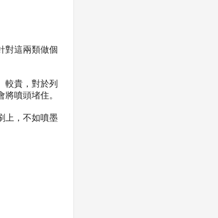
針對這兩類做個
）較貴，對於列
會將噴頭堵住。
刷上，不如噴墨