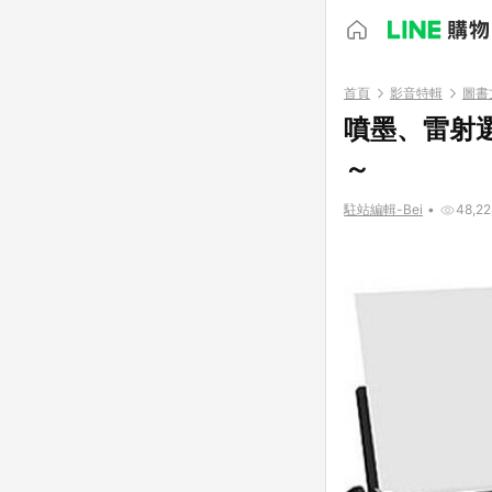
首頁
影音特輯
圖書
噴墨、雷射
～
駐站編輯-Bei
•
48,22