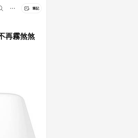
筆記
不再霧煞煞