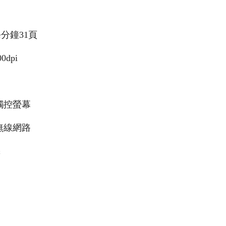
分鐘31頁
0dpi
色觸控螢幕
無線網路
機