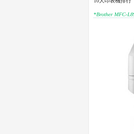
10大印表機排行
*
Brother M