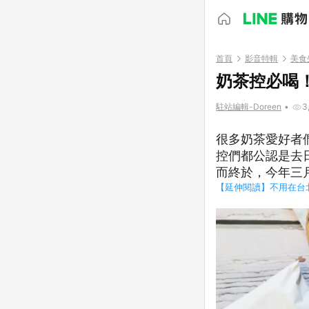
首頁
影音特輯
美食
奶茶控必喝
駐站編輯-Doreen
•
3
很多奶茶愛好者
控們都公認是去
而終於，今年三
【延伸閱讀】不用在台