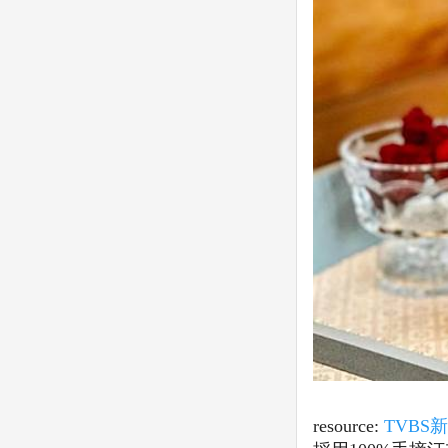
resource:
TVBS