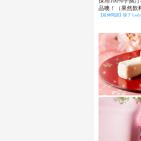
採用100%手
品噢！（果然飲
【延伸閱讀】除了 Lad