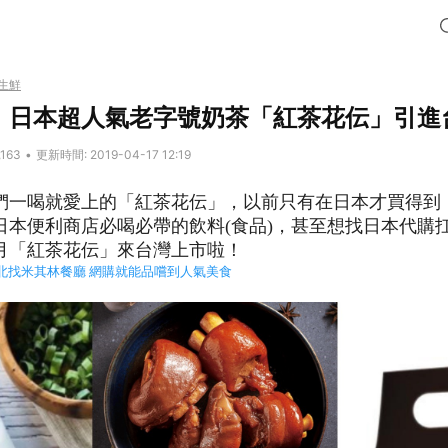
生鮮
！日本超人氣老字號奶茶「紅茶花伝」引進
,163
•
更新時間: 2019-04-17 12:19
們一喝就愛上的「紅茶花伝」，以前只有在日本才買得到
日本便利商店必喝必帶的飲料(食品)，甚至想找日本代購
月「紅茶花伝」來台灣上市啦！
北找米其林餐廳 網購就能品嚐到人氣美食