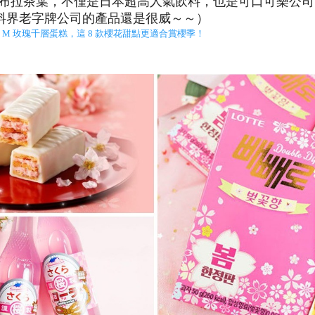
摘汀布拉茶葉，不僅是日本超高人氣飲料，也是可口可樂公
料界老字牌公司的產品還是很威～～）
y M 玫瑰千層蛋糕，這 8 款櫻花甜點更適合賞櫻季！