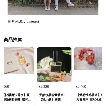
圖片來源：pinterest
商品推薦
960
2,380
2,460
$
$
$
【快樂魔法香水】夏
天然水晶能量香水-
【熾熱性感香水】魅
日就是要快樂! 靈神Ps
【粉水晶】盛開
力發電中! EROS紅色
yche 快樂橙花 精油香
愛神香水 頂級招蜂