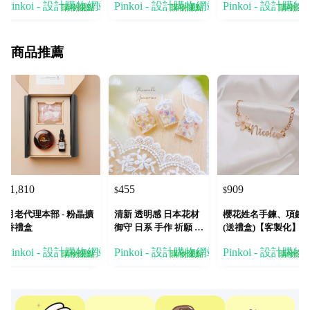
Pinkoi - 設計購物網站
Pinkoi - 設計購物網站
Pinkoi - 設計購
水
購物賺點
購物賺點
購物賺
商品推薦
1,810
455
909
$
$
$
月老代理本部 - 粉晶擴
清新 透明感 日本花材
櫻花姓名手鍊、項鍊
香禮盒
御守 日系 手作 祈願 少
(送禮盒)【客製化】
女 禮物 吊飾 蝶
Pinkoi - 設計購物網站
Pinkoi - 設計購物網站
Pinkoi - 設計購
購物賺點
購物賺點
購物賺