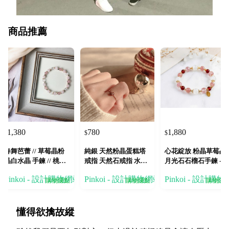
商品推薦
1,380
780
1,880
$
$
$
春舞芭蕾 // 草莓晶粉
純銀 天然粉晶蛋糕塔
心花綻放 粉晶草莓晶
晶白水晶 手鍊 // 桃花
戒指 天然石戒指 水晶
月光石石榴石手鍊 - 
人緣 貴人運
戒指
福人緣
Pinkoi - 設計購物網站
Pinkoi - 設計購物網站
Pinkoi - 設計購
購物賺點
購物賺點
購物賺
懂得欲擒故縱