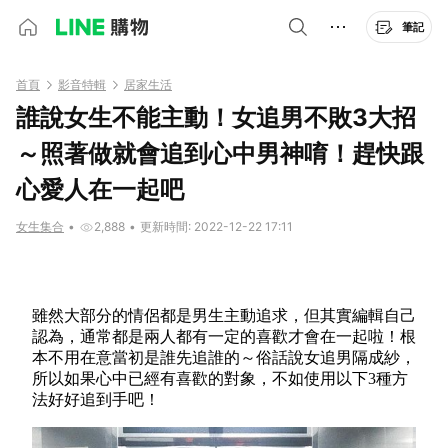
筆記
首頁
影音特輯
居家生活
誰說女生不能主動！女追男不敗3大招
～照著做就會追到心中男神唷！趕快跟
心愛人在一起吧
女生集合
•
2,888
•
更新時間: 2022-12-22 17:11
雖然大部分的情侶都是男生主動追求，但其實編輯自己
認為，通常都是兩人都有一定的喜歡才會在一起啦！根
本不用在意當初是誰先追誰的～俗話說女追男隔成紗，
所以如果心中已經有喜歡的對象，不如使用以下3種方
法好好追到手吧！