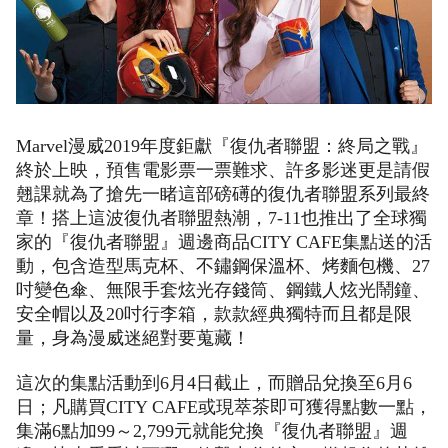
Marvel漫威2019年度鉅獻『復仇者聯盟：終局之戰』
終於上映，預售電影票一票難求、許多影迷更是請假
翹課就為了搶先一睹這部磅礡的復仇者聯盟系列最終
章！搭上這波復仇者聯盟熱潮，7-11也推出了全球獨
家的『復仇者聯盟』週邊商品CITY CAFE集點送的活
動，包含造型馬克杯、不鏽鋼保溫杯、烤麵包機、27
吋變色傘、無限手套炫光存錢筒、鋼鐵人炫光鬧鐘、
安全帽以及20吋行李箱，款款經典獨特而且都是限
量，身為漫威迷絕對要蒐藏！
這次的集點活動到6月4日截止，而贈品兌換至6月6
日；凡購買CITY CAFE或現萃茶即可獲得點數一點，
集滿6點加99～2,799元就能兌換『復仇者聯盟』週