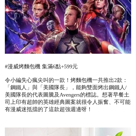
#漫威烤麵包機 集滿6點+599元
令小編失心瘋尖叫的一款！烤麵包機一共推出2款：
「鋼鐵人」與「美國隊長」，能夠雙面烤出鋼鐵人/
美國隊長的代表圖騰及Avengers的標誌。想著早餐土
司上印有超帥的英雄經典圖案就很令人振奮、不可能
有漫威迷抵擋的了這款超強週邊呀！