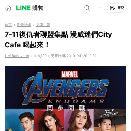
筆記
首頁
影音特輯
居家生活
7-11復仇者聯盟集點 漫威迷們City
Cafe 喝起來！
駐站編輯-vette
•
4,199
•
更新時間: 2019-04-29 11:31