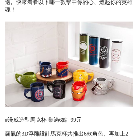
邊。快來看看以下哪一款擊中你的心、燃起你的英雄
魂！
#漫威造型馬克杯 集滿6點+99元
霸氣的3D浮雕設計馬克杯共推出6款角色、再加上2