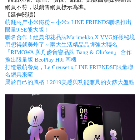
網頁不符，以銷售網頁標示為準。
【延伸閱讀】
萌翻兩岸小米鐵粉～小米x LINE FRIENDS聯名推出
限量9 SE熊大版！
聯名合作！經典印花品牌Marimekko X VVG好樣秘境
用想得就美炸了～兩大生活精品品牌強大聯名
「RIMOWA 與丹麥音響品牌 Bang & Olufsen」 合作
推出限量版 BeoPlay H9i 耳機
打造最萌餐桌，Le Creuset x LINE FRIENDSE限量聯
名鍋具來囉
屬於自己的風格！2019美感與功能兼具的女錶大盤點