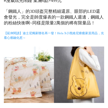
#漫威炫光鬧鐘 集滿6點+499元
「鋼鐵人」的3D頭盔完整精細還原、眼部的LED還
會發光，完全是帥度爆表的一款鋼鐵人週邊，鋼鐵人
的粉絲快衝啊~同樣是限量2萬個的稀有限量品！
【延伸閱讀】迪士尼獨家聯名再一發！Hola X小熊維尼療癒家居用品，光
看心都融化惹～