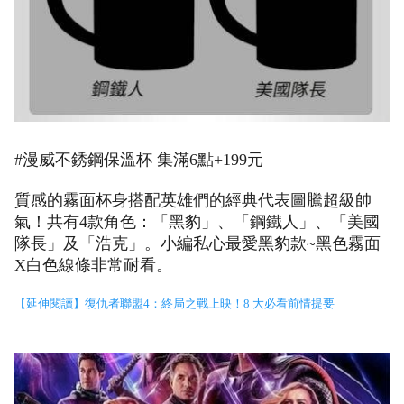
#漫威不銹鋼保溫杯 集滿6點+199元
質感的霧面杯身搭配英雄們的經典代表圖騰超級帥
氣！共有4款角色：「黑豹」、「鋼鐵人」、「美國
隊長」及「浩克」。小編私心最愛黑豹款~黑色霧面
X白色線條非常耐看。
【延伸閱讀】復仇者聯盟4：終局之戰上映！8 大必看前情提要