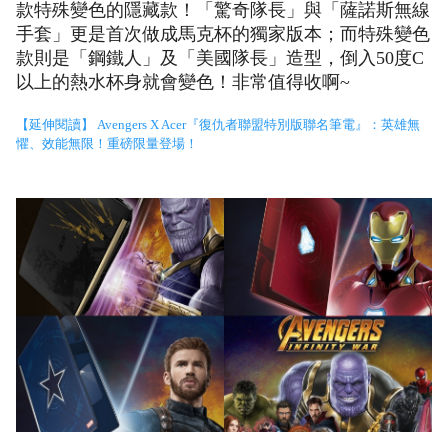
款特殊變色的隱藏款！「驚奇隊長」與「薩諾斯無線
手套」更是首次做成馬克杯的獨家版本；而特殊變色
款則是「鋼鐵人」及「美國隊長」造型，倒入50度C
以上的熱水杯身就會變色！非常值得收啊~
【延伸閱讀】 Avengers X Acer『復仇者聯盟特別版聯名筆電』：英雄無
懼、效能無限！重磅限量登場！