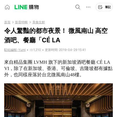
筆記
首頁
影音特輯
美食生鮮
令人驚豔的都市夜景！ 微風南山 高空
酒吧、餐廳「CÉ LA
駐站編輯-Yumi
•
1,210
•
更新時間: 2019-04-29 15:41
來自精品集團 LVMH 旗下的新加坡酒吧餐廳 CÉ LA
VI，除了在新加坡、香港、可倫坡、吉隆坡都有據點
外，也同樣座落於台北微風南山48樓。