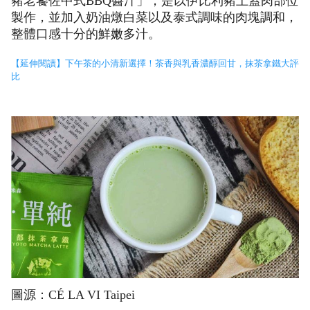
豬老饕佐中式BBQ醬汁」，是以伊比利豬上蓋肉部位
製作，並加入奶油燉白菜以及泰式調味的肉塊調和，
整體口感十分的鮮嫩多汁。
【延伸閱讀】下午茶的小清新選擇！茶香與乳香濃醇回甘，抹茶拿鐵大評
比
圖源：CÉ LA VI Taipei