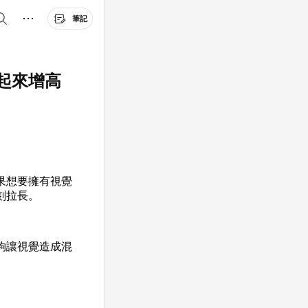
筆記
起來增高
果想要擁有視覺
刻拉長。
夠讓視覺造成混