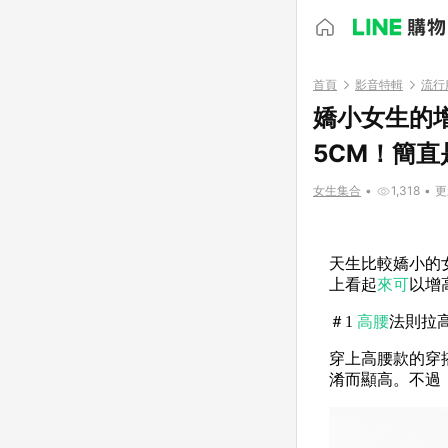
首頁
影音特輯
流行
嬌小女生的
5CM！簡
女生集合
•
1,318
•
更
天生比較嬌小的
上看起
來可
以增
＃1
高腰
法則拉
穿上高腰款的穿
淆而顯高。不過