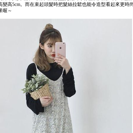
高變高5cm。而在束起頭髮時把髮絲拉鬆也能令造型看起來更時
果喔～