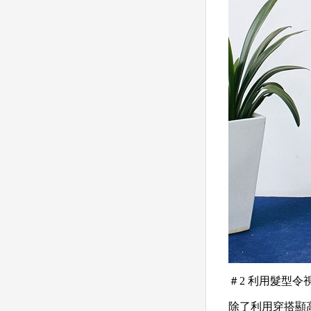
＃2 利用髮型令
除了利用穿搭顯