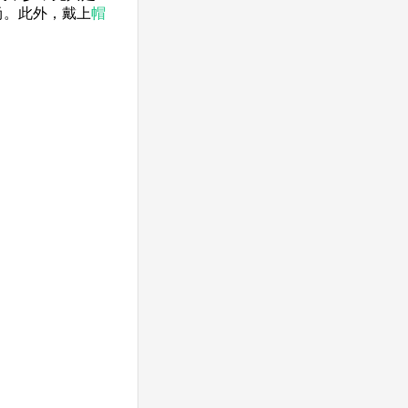
尚。此外，戴上
帽