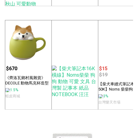
$390
$390
$390
$440
$409
$400
【日貨動物手提袋直式L
【日貨動物手提袋M號 柴
【日貨動物手提袋M號
號 狗狗好朋友】Norns 日
犬P2】Norns 帆布袋 柴
犬】Norns 帆布袋 柴
本雜貨 ...
田先...
生 黑...
3%
3%
3%
NORNS
NORNS
NORNS
$670
$15
$19
《齊洛瓦鄉村風雜貨》
DECOLE 動物馬克杯造型
【柴犬車縫式筆記本
附日本正版...
50K】Norns 柴柴狗狗
1.5%
物 文具 ...
蝦皮商城
3%
台灣樂天市場
$28
$35
【柴犬筆記本16K 橫線】
Norns柴柴 狗狗 動物 可