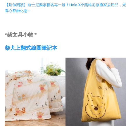
【延伸閱讀】迪士尼獨家聯名再一發！Hola X小熊維尼療癒家居用品，光
看心都融化惹～
*柴文具小物 *
柴犬上翻式線圈筆記本