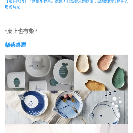
【延伸閱讀】『動物系餐具』搜集！打造餐桌動物園，療癒動物陪伴你的
用餐時光
*桌上也有柴 *
柴柴桌曆