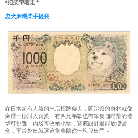
*把柴帶著走 *
忠犬麻糬柴手提袋
在日本超有人氣的米店招牌柴犬，圓滾滾的身材就像
麻糬一樣討人喜愛，有四兄弟款也有單隻咖啡柴的造
型可挑選，內袋可收納小物，寬底設計還能放便當
盒，平常外出就選這隻柴陪你一塊兒出門～