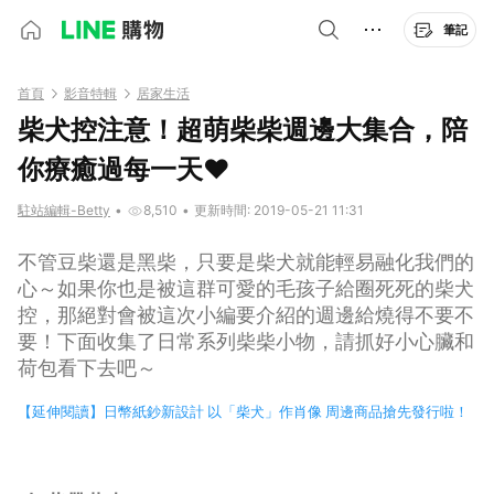
筆記
首頁
影音特輯
居家生活
柴犬控注意！超萌柴柴週邊大集合，陪
你療癒過每一天❤
駐站編輯-Betty
•
8,510
•
更新時間: 2019-05-21 11:31
不管豆柴還是黑柴，只要是柴犬就能輕易融化我們的
心～如果你也是被這群可愛的毛孩子給圈死死的柴犬
控，那絕對會被這次小編要介紹的週邊給燒得不要不
要！下面收集了日常系列柴柴小物，請抓好小心臟和
荷包看下去吧～
【延伸閱讀】日幣紙鈔新設計 以「柴犬」作肖像 周邊商品搶先發行啦！