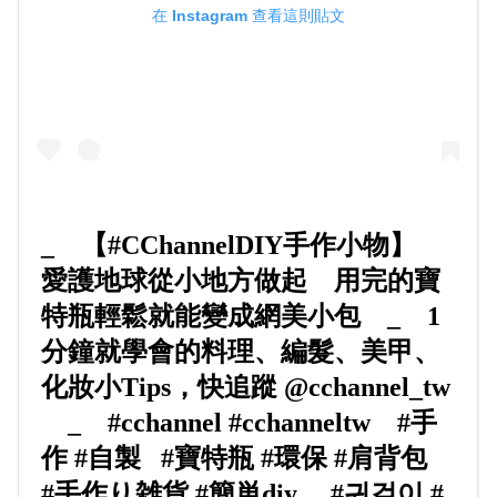
在 Instagram 查看這則貼文
_⠀ 【#CChannelDIY手作小物】⠀
愛護地球從小地方做起⠀ 用完的寶
特瓶輕鬆就能變成網美小包⠀ _⠀ 1
分鐘就學會的料理、編髮、美甲、
化妝小Tips，快追蹤 @cchannel_tw
⠀ _⠀ #cchannel #cchanneltw⠀ #手
作 #自製⠀#寶特瓶 #環保 #肩背包 ⠀
#手作り雑貨 #簡単diy ⠀ #귀걸이 #