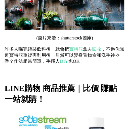
(圖片來源：
shutterstock圖庫)
許多人喝完罐裝飲料後，就會把
寶特瓶
拿去
回收
，不過你知
道寶特瓶重複再利用後，居然可以變身置物盒和洗手神器
嗎？作法相當簡單，手殘人
DIY
也
OK
！
LINE購物 商品推薦｜比價 賺點
一站就購！