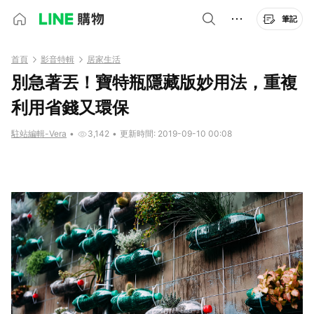
筆記
首頁
影音特輯
居家生活
別急著丟！寶特瓶隱藏版妙用法，重複
利用省錢又環保
駐站編輯-Vera
•
3,142
•
更新時間: 2019-09-10 00:08