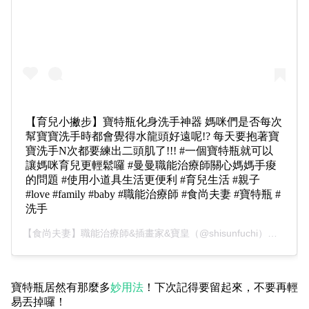
【育兒小撇步】寶特瓶化身洗手神器 媽咪們是否每次
幫寶寶洗手時都會覺得水龍頭好遠呢!? 每天要抱著寶
寶洗手N次都要練出二頭肌了!!! #一個寶特瓶就可以
讓媽咪育兒更輕鬆囉 #曼曼職能治療師關心媽媽手痠
的問題 #使用小道具生活更便利 #育兒生活 #親子
#love #family #baby #職能治療師 #食尚夫妻 #寶特瓶 #
洗手
【食尚夫妻】職能治療師&插畫家&寶皇
（@shisunfuchi）分享的貼文 於 PST 2018 年 1月 月 26 日 下午 7:37 張貼
寶特瓶居然有那麼多
妙用法
！下次記得要留起來，不要再輕
易丟掉囉！