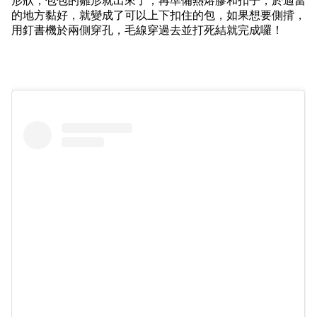
形狀，包包的雛形就出來了；再準備熱熔膠和扣子，於適當
的地方黏好，就變成了可以上下扣住的包，如果想要側揹，
用釘書機於兩側穿孔，毛線穿過去並打死結就完成囉！