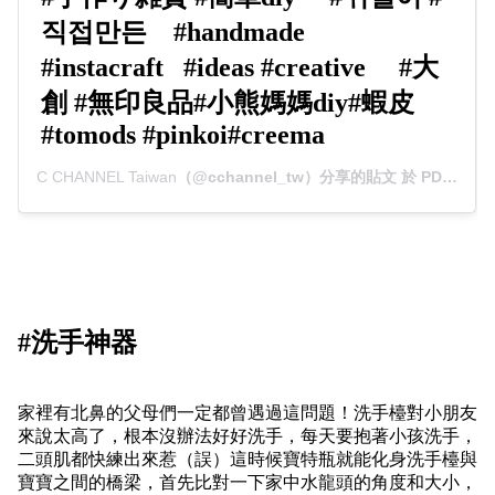
직접만든⠀ #handmade
#instacraft⠀#ideas #creative ⠀ #大
創 #無印良品#小熊媽媽diy#蝦皮
#tomods #pinkoi#creema
C CHANNEL Taiwan
（@cchannel_tw）分享的貼文 於 PDT 2019 年 9月 月 4 日 上午 6:01 張貼
#
洗手神器
家裡有北鼻的父母們一定都曾遇過這問題！洗手檯對小朋友
來說太高了，根本沒辦法好好洗手，每天要抱著小孩洗手，
二頭肌都快練出來惹（誤）這時候寶特瓶就能化身洗手檯與
寶寶之間的橋梁，首先比對一下家中水龍頭的角度和大小，