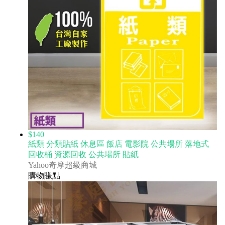
$140
紙類 分類貼紙 休息區 飯店 電影院 公共場所 落地式
回收桶 資源回收 公共場所 貼紙
Yahoo奇摩超級商城
購物賺點