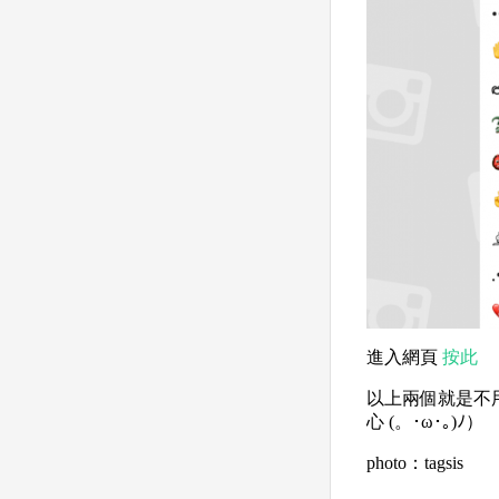
進入網頁
按此
以上兩個就是不用
心 (。･ω･｡)ﾉ）
photo：tagsis