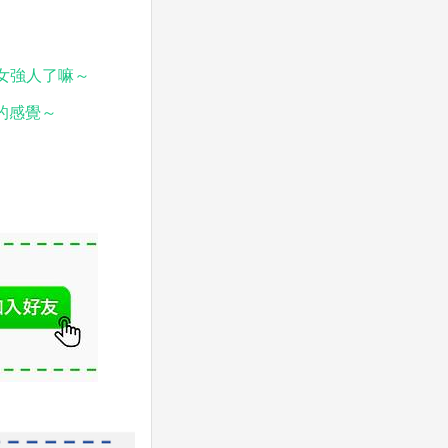
酷女強人了嘛～
的感覺～