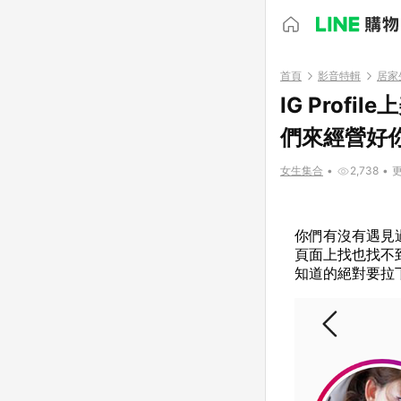
首頁
影音特輯
居家
IG Pro
們來經營好你
女生集合
•
2,738
•
更
你們有沒有遇見過
頁面上找也找不到
知道的絕對要拉