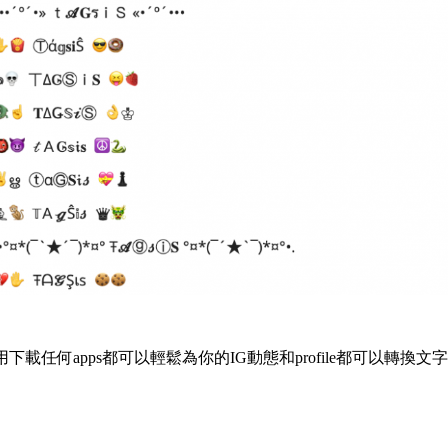
下載任何apps都可以輕鬆為你的IG動態和profile都可以轉換文