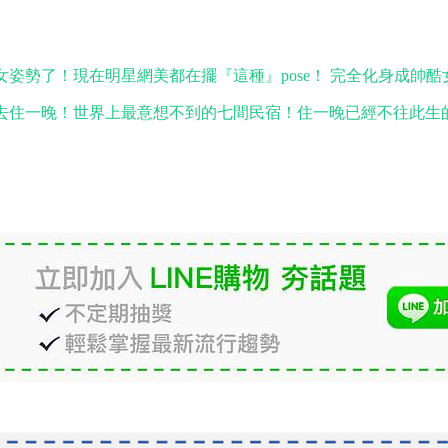
女姿勢了！現在明星網美都在擺『這種』pose！ 完全化身成帥
去住一晚！世界上最意想不到的七間民宿！住一晚已經不往此生