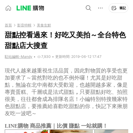
筆記
首頁
影音特輯
美食生鮮
甜點控看過來！好吃又美拍～全台特色
甜點店大搜查
駐站編輯-Mandy
•
7,930
•
更新時間: 2019-06-12 17:47
現代人越來越重視生活品質，因此對物質的享受也更
加要求了～當然對吃的也不例外囉！尤其是好吃甜
點，無論在北中南都大受歡迎，也越開越多家，像是
專賣蛋糕、千層或是法式甜點
，
只要甜點好吃、拍照
很美，往往都會成為排隊名店！小編特別特搜幾家特
色甜點店，要推薦給喜歡吃甜點的你，快記下來揪朋
友吃一波吧～
LINE購物 商品推薦｜比價 賺點 一站就購！