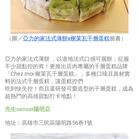
x
（圖／
亞力的家法式薄餅
榭茉瓦千層蛋糕
臉書）
亞力的家法式薄餅 ，以道地法式口感可麗餅，征服
不少甜點控的胃！更推出店內專屬的千層蛋糕品牌
「
Chez moi
榭茉瓦千層蛋糕」，多種口味且真材實
料的法式千層蛋糕，讓蛋糕控們
吃到快失控！而且還研發可愛造型的千層蛋糕，成為
超熱門的高雄甜點打卡地點！
先生
sensei
陽明店
地址：高雄市三民區陽明路
56
巷
1
號