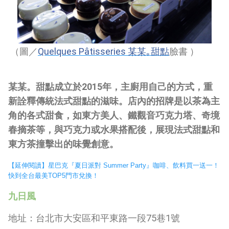
Quelques Pâtisseries
（圖／
某某｡甜點
臉書
）
某某。甜點成立於
2015
年，主廚用自己的方式，重
新詮釋傳統法式甜點的滋味。店內的招牌是以茶為主
角的各式甜食，如東方美人、鐵觀音巧克力塔、奇境
春摘茶等，與巧克力或水果搭配後，展現法式甜點和
東方茶撞擊出的味覺創意。
【延伸閱讀】
星巴克『夏日派對 Summer Party』咖啡、飲料買一送一！
快到全台最美TOP5門市兌換！
九日風
地址：台北市大安區和平東路一段
75
巷
1
號