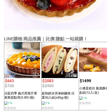
LINE購物 商品推薦｜比價 賺點 一站就購！
$643
$2083
$1499
$730
$2450
小潘蛋糕坊 鳳凰酥禮盒
盒組(12入/盒)
法藍四季 義式黑莓芒果
超熱銷冰淇淋銅鑼燒 任
慕斯甜點塔(5.5吋/個)
選50入組(±85g/個)
1%
1%
1%
東森購物
東森購物
東森購物