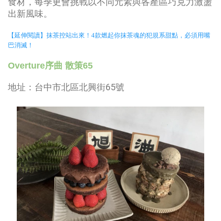
食材，每季更會挑戰以不同元素與各產區巧克力激盪
出新風味。
【延伸閱讀】
抹茶控站出來！4款燃起你抹茶魂的犯規系甜點，必須用嘴
巴消滅！
Overture
序曲 散策
65
地址：台中市北區北興街
65
號