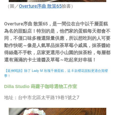
Overture
65
（圖／
序曲
散策
臉書）
Overture
序曲 散策
65
，是一間位在台中以千層蛋糕
為名的甜點店！特別的是，他們家的蛋糕每天都會不
同，不僅口味多種還限量供應，所以想吃到的人可要
動作快呢～像是人氣單品抹茶草莓小戚風，抹茶醬給
得絲毫不手軟，店家更選用小山園的抹茶粉，每層都
還有滿滿的卡士達醬及草莓～吃起來好幸福！
【延伸閱讀】
除了 Lady M 玫瑰千層蛋糕，這 8 款櫻花甜點更適合賞櫻
季！
Dilla Studio
蒔蘿子咖啡選物工作室
地址：台中市北區太平路
19
巷
1
號之
7