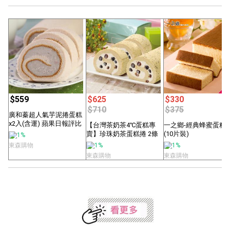
$559
$625
$330
$710
$375
廣和蓁超人氣芋泥捲蛋糕
x2入(含運) 蘋果日報評比
【台灣茶奶茶4℃蛋糕專
一之鄉-經典蜂蜜蛋糕
亞軍
賣】珍珠奶茶蛋糕捲 2條
(10片裝)
1%
組
東森購物
1%
1%
東森購物
東森購物