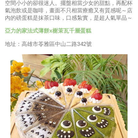
空間小小的卻很迷人。擺盤相當少女的甜點，再配杯
氣泡飲或是咖啡，畫面不只相當療癒又有質感呢～店
內的磅蛋糕是抹茶口味，口感紮實，是超人氣單品～
亞力的家法式薄餅
x
榭茉瓦千層蛋糕
地址：高雄市苓雅區中山二路
342
號