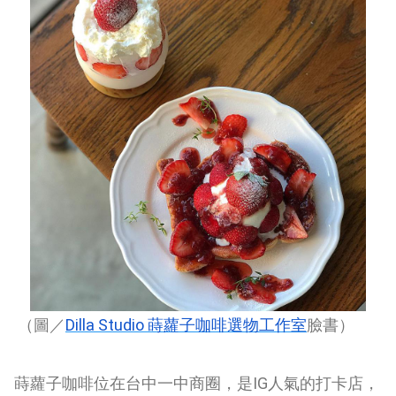
Dilla Studio
（圖／
蒔蘿子咖啡選物工作室
臉書）
蒔蘿子咖啡位在台中一中商圈，是
IG
人氣的打卡店，