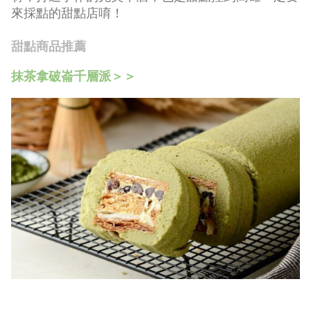
來採點的甜點店唷！
甜點商品推薦
抹茶拿破崙千層派＞＞