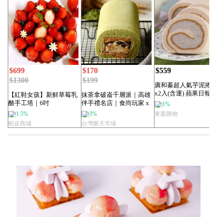
$699
$170
$559
$1300
$199
廣和蓁超人氣芋泥捲
x2入(含運) 蘋果日報
【紅鞋女孩】新鮮草莓乳
抹茶拿破崙千層派｜高雄
亞軍
酪手工塔｜6吋
伴手禮名店｜食尚玩家 x
1%
旅行應援團推...
1.5%
3%
東森購物
蝦皮商城
台灣樂天市場