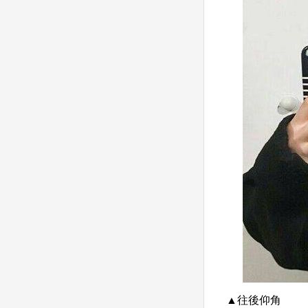
▲往後仰角