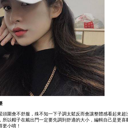
整
緊頭圍會不舒服，殊不知一下子調太鬆反而會讓整體感看起來超
，所以帽子在戴出門一定要先調到舒適的大小，編輯自己是更喜
得更小唷！