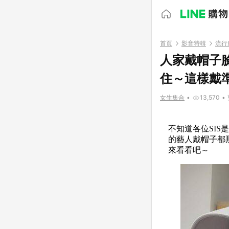
首頁
影音特輯
流行
人家戴帽子
住～這樣戴
女生集合
•
13,570
•
不知道各位SI
的藝人戴帽子都
來看看吧～