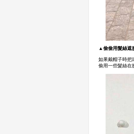
▲偷偷用髮絲遮
如果戴帽子時把
偷用一些髮絲在