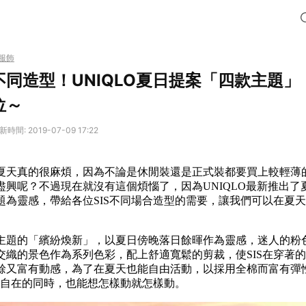
服飾
同造型！UNIQLO夏日提案「四款主題
位～
新時間: 2019-07-09 17:22
夏天真的很麻煩，因為不論是休閒裝還是正式裝都要買上較輕薄
盡興呢？不過現在就沒有這個煩惱了，因為UNIQLO最新推出了
題為靈感，帶給各位SIS不同場合造型的需要，讓我們可以在夏
主題的「繽紛煥新」，以夏日傍晚落日餘暉作為靈感，迷人的粉
交織的景色作為系列色彩，配上舒適寬鬆的剪裁，使SIS在穿著
餘又富有動感，為了在夏天也能自由活動，以採用全棉而富有彈
舒適自在的同時，也能想怎樣動就怎樣動。