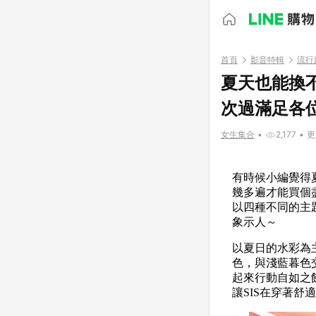
首頁
影音特輯
流行
夏天也能換不
次過滿足各
女生集合
•
2,177
•
更
有時候小編覺得
幾多遍才能買個
以四種不同的主
象示人～
以夏日的水彩為
色，與淺藍暮色
起來行動自如之
讓SIS在穿著