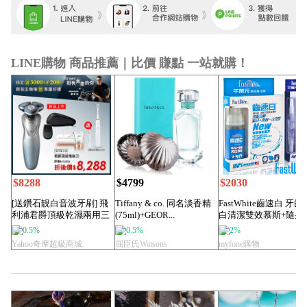
LINE購物 商品推薦｜比價 賺點 一站就購！
$8288
$4799
$2030
[送鑽石靚白音波牙刷] 飛
Tiffany & co. 同名淡香精
FastWhite齒速白 牙齒
利浦君爵頂級乾濕兩用三
(75ml)+GEOR...
白清潔雙效慕斯+隨身
刀頭電鬍刀S...
齒美白...
0.5%
0.5%
2%
Yahoo奇摩超級商城
屈臣氏Watsons
myfone購物