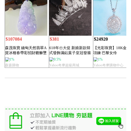
$107084
$381
$24920
森茂珠寶 緬甸天然翡翠A
618年㊥大促 新娘新款韓
【光彩珠寶】18K金鑽
貨冰種春帶彩招財貔貅墜
式發飾滿鉆葉子皇冠發箍
項鍊 巴黎女伶
子B6889
銀色耳墜套裝...
1%
0.5%
1%
森森購物
Yahoo奇摩超級商城
Yahoo奇摩購物中心