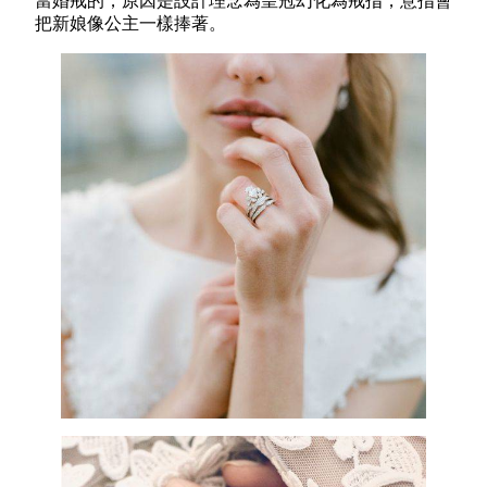
當婚戒的，原因是設計理念為皇冠幻化為戒指，意指會
把新娘像公主一樣捧著。