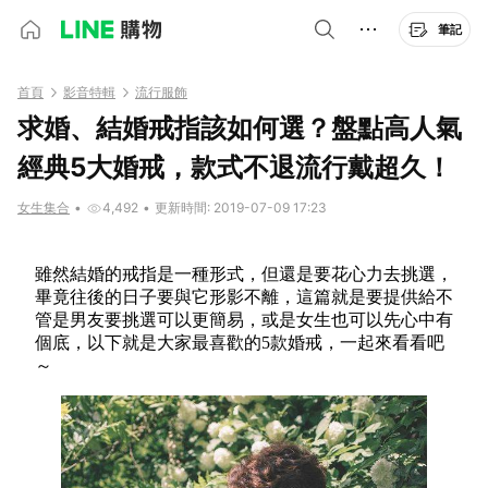
筆記
首頁
影音特輯
流行服飾
求婚、結婚戒指該如何選？盤點高人氣
經典5大婚戒，款式不退流行戴超久！
女生集合
•
4,492
•
更新時間: 2019-07-09 17:23
雖然結婚的戒指是一種形式，但還是要花心力去挑選，
畢竟往後的日子要與它形影不離，這篇就是要提供給不
管是男友要挑選可以更簡易，或是女生也可以先心中有
個底，以下就是大家最喜歡的5款婚戒，一起來看看吧
～