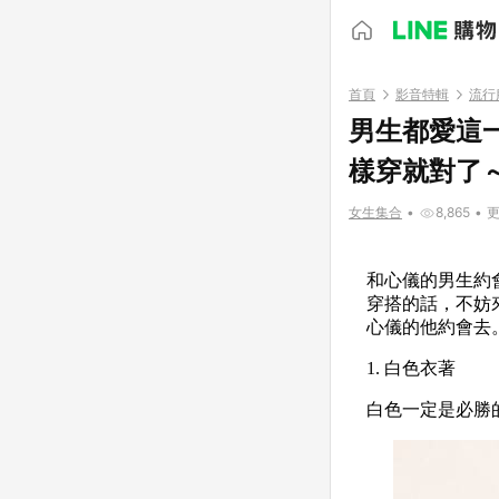
首頁
影音特輯
流行
男生都愛這
樣穿就對了
女生集合
•
8,865
•
更
和心儀的男生約
穿搭的話，不妨
心儀的他約會去
1. 白色衣著
白色一定是必勝