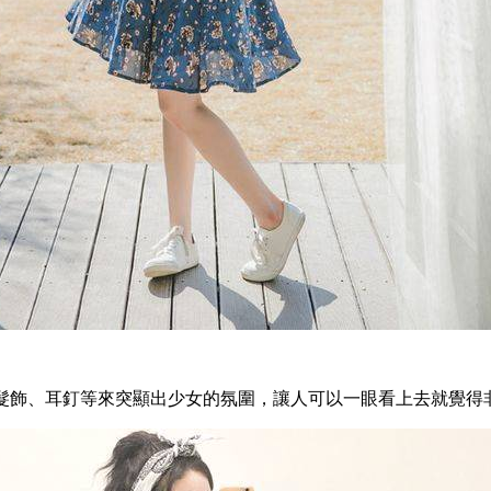
髮飾、耳釘等來突顯出少女的氛圍，讓人可以一眼看上去就覺得