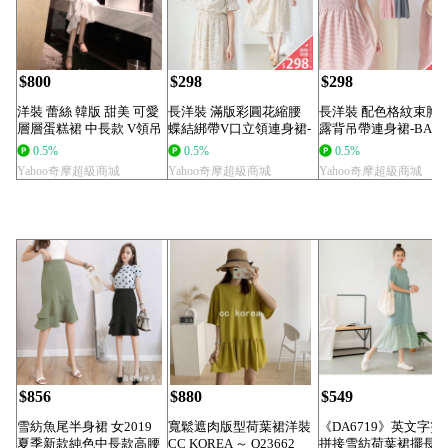
$800
$298
$298
洋裝 蕾絲 韓版 甜美 可愛
長洋裝 滿版彩圓花縮腰
長洋裝 配色格紋束胸
層層蛋糕裙 中長款 V領吊
蝶結綁帶V口立領連身裙-
露背吊帶連身裙-BAi
帶裙...
BAi白媽媽【...
媽【1954...
0.5%
0.5%
0.5%
Yahoo奇摩超級商城
Yahoo奇摩超級商城
Yahoo奇摩超級商城
$856
$880
$549
雪紡魚尾半身裙 女2019
寬鬆遮肉版型荷葉裙洋裝
《DA6719》英文字燙
夏季新款純色中長款高腰
CC KOREA ～ Q23662
拼接雪紡荷葉裙擺長