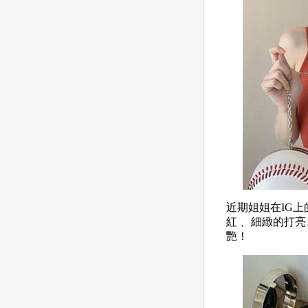
近期姐姐在IG
紅 、細緻的打
艷！