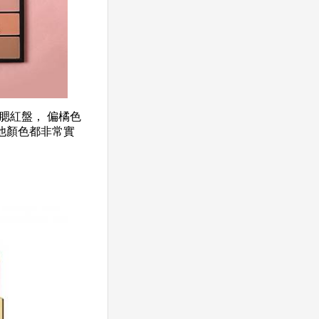
腮紅盤， 偏橘色
他顏色都非常實