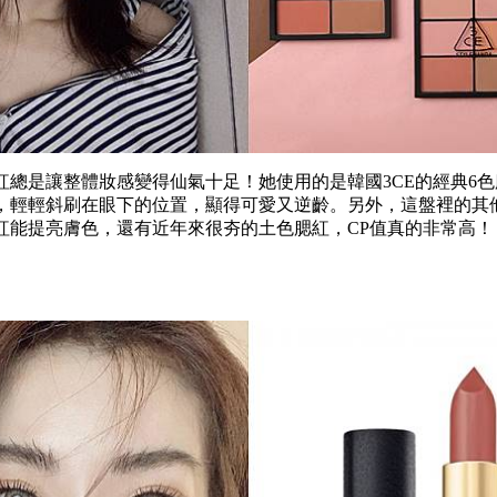
紅總是讓整體妝感變得仙氣十足！她使用的是韓國3CE的經典6色
，輕輕斜刷在眼下的位置，顯得可愛又逆齡。另外，這盤裡的其
紅能提亮膚色，還有近年來很夯的土色腮紅，CP值真的非常高！