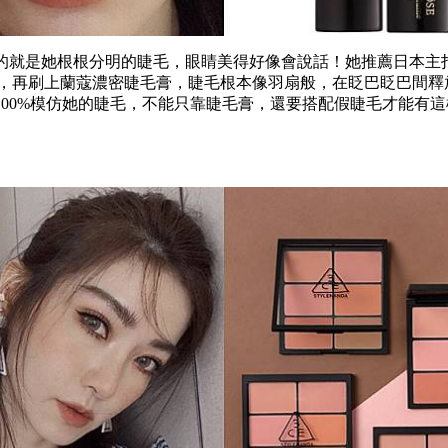
的就是她根根分明的睫毛，眼睛美得好像會說話！她推薦日本主
睫毛膏，再刷上蘭蔻濃密睫毛膏，睫毛根本像羽扇般，在眨巴眨巴間
100%模仿她的睫毛，不能只靠睫毛膏，還要搭配假睫毛才能有