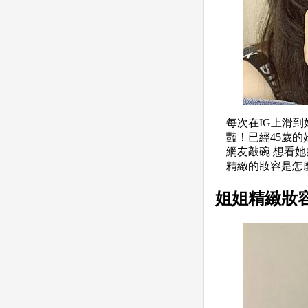
每次在IG上滑
豔！已經45歲
網友敲碗 想看
精緻的妝容是怎
姐姐精緻妝