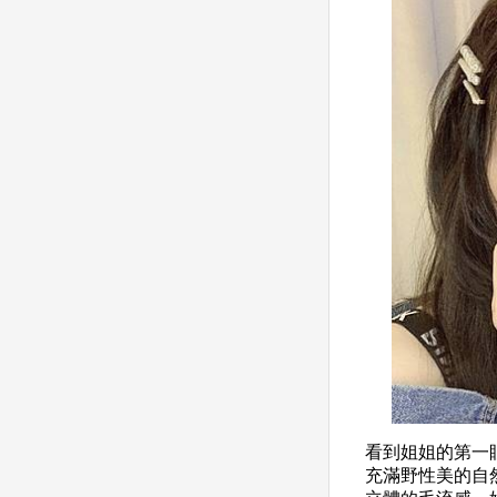
看到姐姐的第一
充滿野性美的自