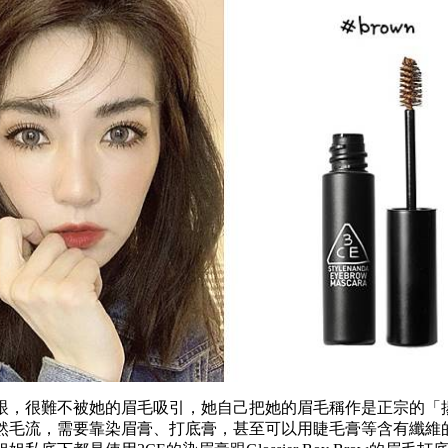
眼，很難不被她的眉毛吸引，她自己把她的眉毛稱作是正宗的「
然毛流，需要靠染眉膏、打底膏，甚至可以用睫毛膏等含有纖維的