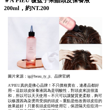
＃A’PIEU 覆盆子果醋頭皮保養液
200ml，約NT.200
圖片來源：ig@beau_ty_ji、品牌官網
A’PIEU真的是佛心品牌！不只價格實在，連產品都好
用～這款頭皮保養液因為是弱酸性，對頭皮來說很溫
和，所以可以天天使用～不只可以讓髮質更柔順，夠可
以修護因為染燙而受損的頭皮～重點是他改善頭皮痘的
效果超好！只要長頭皮痘時使用它，保證隔天痘痘消一