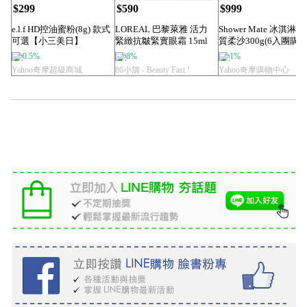
$299
$590
$999
e.l.f HD控油蜜粉(8g) 款式
LOREAL 巴黎萊雅 活力
Shower Mate 冰淇淋
可選【小三美日】
緊緻抗皺緊實眼霜 15ml
質柔沙300g(6入團購組.
0.5%
8%
1%
Yahoo奇摩超級商城
86小舖 - Beauty Fast !
Yahoo奇摩購物中心