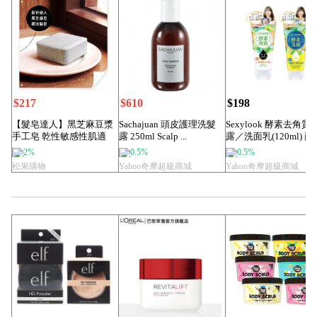
$217
$610
$198
【髮皂達人】黑芝麻豆漿
Sachajuan 頭皮護理洗髮
Sexylook 酵素去角質
手工皂 乾性敏感性肌適
露 250ml Scalp ...
露／洗面乳(120ml) 兩
用 頭皮保養全身...
款...
2%
0.5%
0.5%
松果購物
Yahoo奇摩超級商城
Yahoo奇摩超級商城