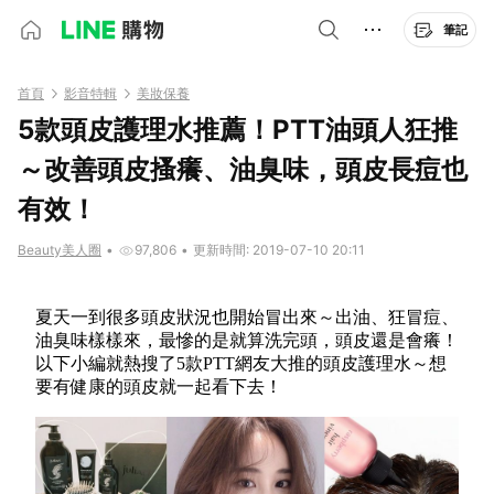
筆記
首頁
影音特輯
美妝保養
5款頭皮護理水推薦！PTT油頭人狂推
～改善頭皮搔癢、油臭味，頭皮長痘也
有效！
Beauty美人圈
•
97,806
•
更新時間: 2019-07-10 20:11
夏天一到很多頭皮狀況也開始冒出來～出油、狂冒痘、
油臭味樣樣來，最慘的是就算洗完頭，頭皮還是會癢！
以下小編就熱搜了5款PTT網友大推的頭皮護理水～想
要有健康的頭皮就一起看下去！