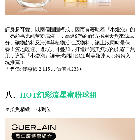
評身超可愛、以兩個圈圈構成，因而有著暱稱『小燈泡』的
「亮顏裸光純萃粉底液」，高達97%的配方採用天然來源成
分、礦物顏料及海洋與植物活性原物料，讓上妝同時是保
養！質地輕透、遮瑕力可疊加，打造出完美無瑕的柔霧自然
肌，這瓶『小燈泡』讓全球網紅KOL與美妝達人都紛紛入
坑推薦！
＊售價: 優惠價 2,115元 價值 4,233元
八、
HOT幻彩流星蜜粉球組
＃柔焦精緻 一抹到位