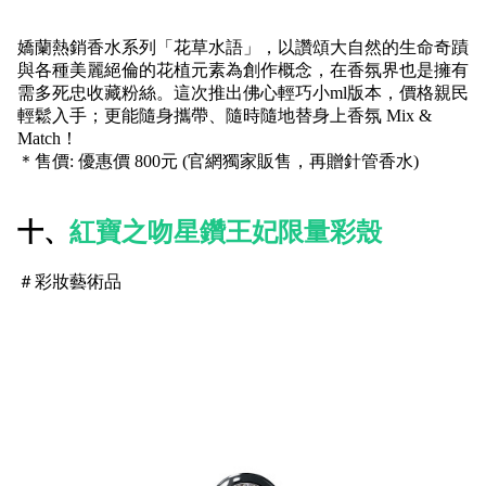
嬌蘭熱銷香水系列「花草水語」，以
讚頌大自然的生命奇蹟
與各種美麗絕倫的花植元素為創作概念，在香氛界也是擁有
需多死忠收藏粉絲。這次
推出佛心輕巧小ml版本，價格親民
輕鬆入手；更能隨身攜帶、隨時隨地替身上香氛 Mix &
Match！
＊售價: 優惠價 800元 (官網獨家販售，再贈針管香水)
十、
紅寶之吻星鑽王妃限量彩殼
＃彩妝藝術品