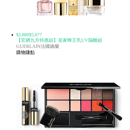
$2,880
$5,077
【官網九月特惠組】皇家蜂王乳UV隔離組
GUERLAIN法國嬌蘭
購物賺點