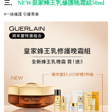
三、
NEW皇家蜂王乳修護晚霜組50ml
#一抹修護 引爆青春