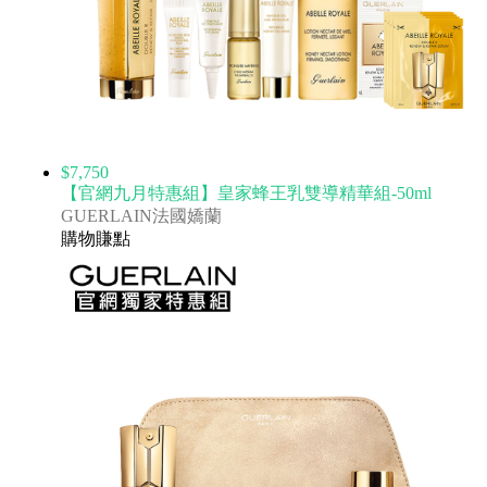
$7,750
【官網九月特惠組】皇家蜂王乳雙導精華組-50ml
GUERLAIN法國嬌蘭
購物賺點