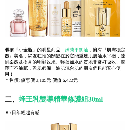
暱稱『小金瓶』的明星商品－
嬌蘭平衡油
，擁有『肌膚穩定
器』美名，網友狂推的關鍵在於它能重建肌膚油水平衡，達
到柔嫩及提亮的明顯效果。輕盈如水的質地非常好吸收、潤
澤而不油膩，乾肌必備、油肌混合肌的朋友們也能安心使
用！
＊售價: 優惠價 3,105元 價值 6,422元
二、
蜂王乳雙導精華修護組30ml
＃7日年輕超有感