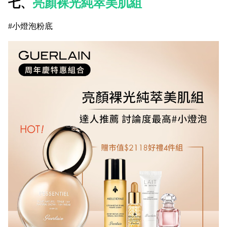
七、
亮顏裸光純萃美肌組
#小燈泡粉底