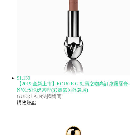
$1,130
【2019 全新上市】ROUGE G 紅寶之吻高訂炫霧唇膏-
N°01玫瑰奶茶啡(彩殼需另外選購)
GUERLAIN法國嬌蘭
購物賺點