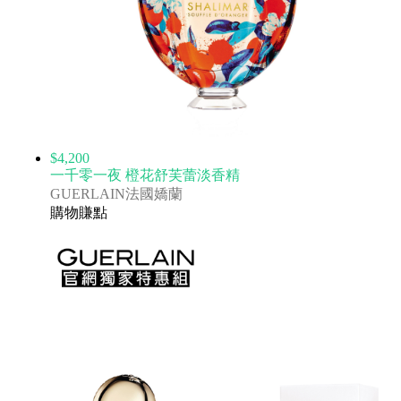
$4,200
一千零一夜 橙花舒芙蕾淡香精
GUERLAIN法國嬌蘭
購物賺點