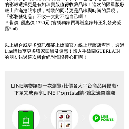
的彩殼選擇更是有如珠寶般值得收藏品味！這次的限量版彩
殼上佈滿搶眼水鑽，補妝的同時更是品味與時尚的展現，
『彩妝藝術品』不收一支對不起自己啊！
＊售價: 優惠價 1350元 (官網獨家買再贈皇家蜂王乳發光凝
露5ml)
以上組合或更多資訊都能上嬌蘭官方線上旗艦店查詢，透過
Line購物享更多獨家回饋及優惠！想入手嬌蘭GUERLAIN
的朋友錯過這次機會絕對悔恨捶心肝啊！