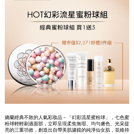
嬌蘭經典不敗的人氣彩妝品－「幻彩流星蜜粉球」，七色蜜
粉球
輕輕刷過面部，立即呈現柔焦無瑕、均勻膚色、光采提
亮的三重功效，創造出自帶美肌濾鏡的純淨仙女肌，並維持