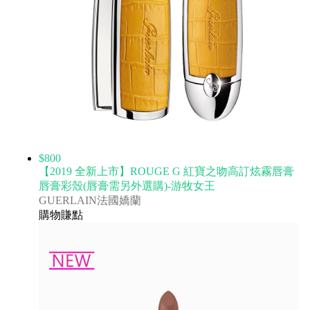
$800
【2019 全新上市】ROUGE G 紅寶之吻高訂炫霧唇膏
唇膏彩殼(唇膏需另外選購)-游牧女王
GUERLAIN法國嬌蘭
購物賺點