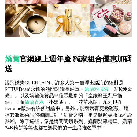
嬌蘭
官網線上週年慶 獨家組合優惠加碼
送
說到嬌蘭GUERLAIN，許多人第一個浮出腦海的絕對是
PTT與Dcard永遠的熱門討論長駐軍：
嬌蘭粉底液
「24K純金
光」、以及嬌蘭保養品中信眾最多的「皇家蜂王乳平衡
油」！而
嬌蘭香水
「小黑裙」、「花草水語」系列也在
Perfume版擁有許多討論串；另外，能替唇膏更換彩殼、堪
稱彩妝藝術品的嬌蘭口紅「紅寶之吻」更是掀起美妝版討論
熱潮。除了這些，像是嬌蘭蘭鑽系列、嬌蘭雙導精華、嬌蘭
24K粉餅等等也都在鄉民們的一生必推名單中！