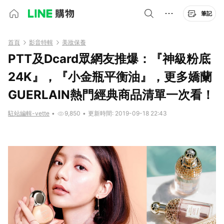
筆記
首頁
影音特輯
美妝保養
PTT及Dcard眾網友推爆：『神級粉底
24K』，『小金瓶平衡油』，更多嬌蘭
GUERLAIN熱門經典商品清單一次看！
駐站編輯-vette
•
9,850
•
更新時間: 2019-09-18 22:43