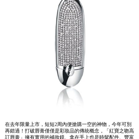
在去年限量上市，短短2周內便搶購一空的神物，今年可別
再錯過！打破唇膏僅僅是彩妝品的傳統概念，「紅寶之吻高
訂唇膏」擁有實用的補妝鏡、拿在手上也是時髦配件、豐富