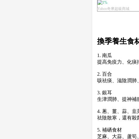
另售...
1%
Yahoo奇摩超級商城
換季養生食
1. 南瓜
提高免疫力、
化痰
2. 百合
咳祛痰、滋陰潤肺
3. 銀耳
生津潤肺、提神補
4. 蔥、薑、蒜、韭
祛陰散寒，還有殺
5.
補
硒食材
芝麻、大蒜、蘆筍