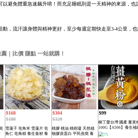
可以避免體重急速飆升唷！而充足睡眠則是一天精神的來源，也
活動，流汗讓身體與精神更好，至少每週定期快走至3-4公里，
品推薦｜比價 賺點 一站就購！
$168
$304
$99
$180
$320
柳丁愛台灣 國產 薑黃
100G【A506】養生補
克
雪蓮子 皂角米 雪蓮片 皂
桃膠 桃油 桃樹凝 天然植
強身報...
材
角仁 皂角精 養生食材 養
物膠原蛋白 平民燕窩 養
1%