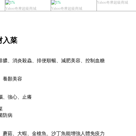
顏美容 ...
生食材 養...
1%
1%
Yahoo奇摩超級商城
Yahoo奇摩超級商城
Yahoo奇摩超級商城
材入菜
排膿、
消炎殺蟲、
排便順暢、
減肥美容、
控制血糖
、養顏美容
腦、強心、止癢
菜
菌防病
、蘑菇、大蝦、金槍魚、沙丁魚
能增強人體免疫力