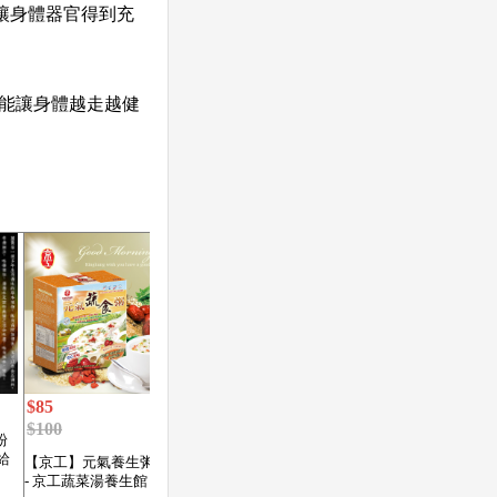
讓身體器官得到充
也能讓身體越走越健
$85
$405
$100
$430
粉
給
【京工】元氣養生粥(3入)
桃膠200克+雪蓮子(皂角
- 京工蔬菜湯養生館
米)100克+冰糖雪燕100克