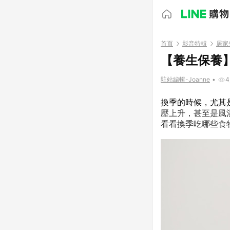
首頁
影音特輯
居家
【養生保養
駐站編輯-Joanne
•
4
換季的時候，尤其
壓上升，甚至是
風
看看換季吃哪些食