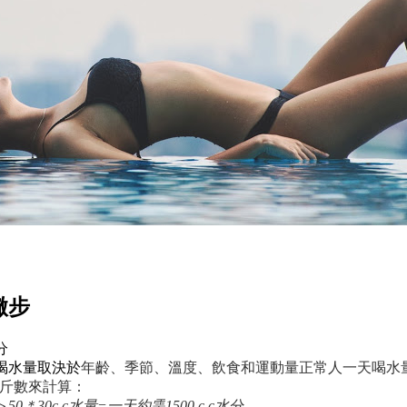
撇步
分
喝水量取決於
年齡、季節、溫度、飲食和運動量
正常人一天喝水量
以公斤數來計算：
50＊30
c.c水量=
一天約需
1500 c.c水分