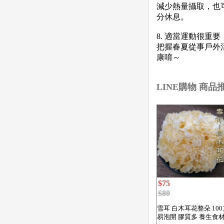
減少熱量攝取，也
分休息。
8. 適當運動很重要
把握春夏從事戶外
康唷～
LINE購物 商
嗨嗨
$75
$80
雪耳 白木耳花整朵 100
易泡開 膠質多 養生食