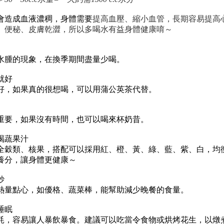
會造成血液濃稠，身體需要
提高血壓、縮小血管，長期容易提高
、便秘、皮膚乾澀，所以多喝水有益身體健康唷～
水腫的現象，在換季期間盡量少喝。
就好
好，如果真的很想喝，可以用蒲公英茶代替。
重要，如果沒有時間，也可以喝來杯奶昔。
多喝蔬果汁
全穀類、核果，搭配可以採用
紅、橙、黃、綠、藍、
紫、白，均
養分，讓身體更健康～
妙
熱量點心，如優格、蔬菜棒，能幫助減少晚餐的食量。
睡眠
耗，容易讓人暴飲暴食。建議可以吃當令食物或烘烤花生，以
燉