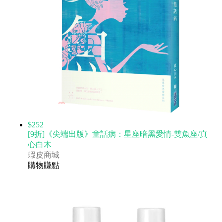
$252
[9折]《尖端出版》童話病：星座暗黑愛情-雙魚座/真
心白木
蝦皮商城
購物賺點