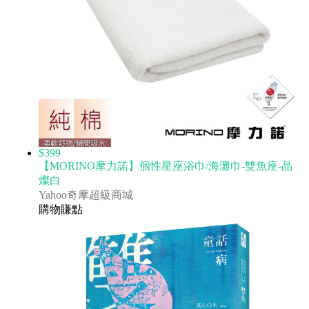
$399
【MORINO摩力諾】個性星座浴巾/海灘巾-雙魚座-晶
燦白
Yahoo奇摩超級商城
購物賺點