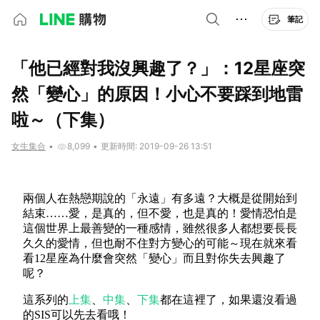
筆記
「他已經對我沒興趣了？」：12星座突
然「變心」的原因！小心不要踩到地雷
啦～（下集）
女生集合
•
8,099
•
更新時間: 2019-09-26 13:51
兩個人在熱戀期說的「永遠」有多遠？大概是從開始到
結束……愛，是真的，但不愛，也是真的！愛情恐怕是
這個世界上最善變的一種感情，雖然很多人都想要長長
久久的愛情，但也耐不住對方變心的可能～現在就來看
看
12
星座為什麼會突然「變心」而且對你失去興趣了
呢？
這系列的
上集
、
中集
、
下集
都在這裡了，如果還沒看過
的SIS可以先去看哦！