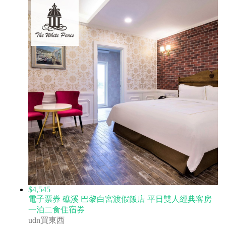
$4,545
電子票券 礁溪 巴黎白宮渡假飯店 平日雙人經典客房
一泊二食住宿券
udn買東西