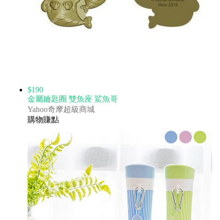
$190
金屬鑰匙圈 雙魚座 鯊魚哥
Yahoo奇摩超級商城
購物賺點