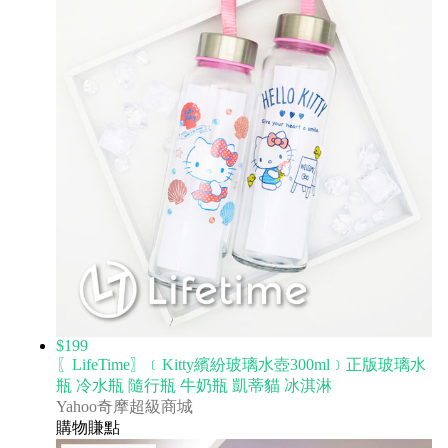
$199
〖LifeTime〗﹝Kitty繽紛玻璃水壺300ml﹞正版玻璃水
瓶 冷水瓶 隨行瓶 牛奶瓶 凱蒂貓 冰淇淋
Yahoo奇摩超級商城
購物賺點