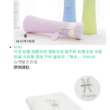
$180
可掛 矽膠 摺疊水壺 運動水壺 隨手杯 折疊水壺 水瓶
防漏 大容量 環保 戶外 健身房 『無名』 N08108
台灣樂天市場
購物賺點