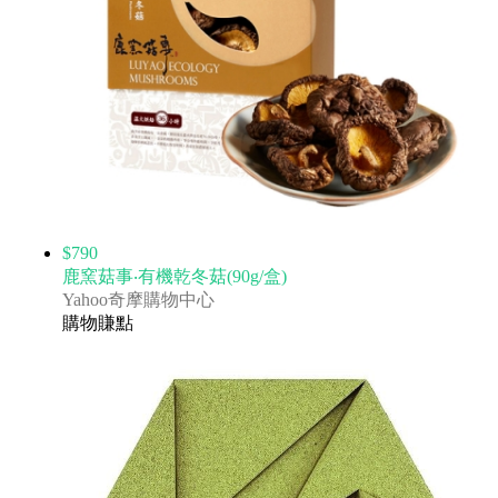
$790
鹿窯菇事‧有機乾冬菇(90g/盒)
Yahoo奇摩購物中心
購物賺點