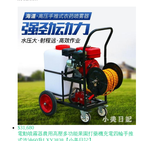
$31,680
電動噴霧器農用高壓多功能果園打藥機充電四輪手推
式汽油60升LXY3838【小美日記】