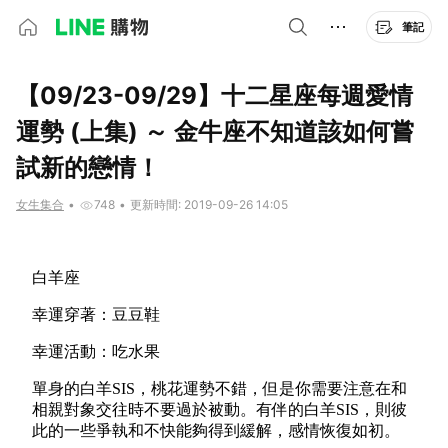
筆記
【09/23-09/29】十二星座每週愛情
運勢 (上集) ～ 金牛座不知道該如何嘗
試新的戀情！
女生集合
•
748
•
更新時間: 2019-09-26 14:05
白羊座
幸運穿著：豆豆鞋
幸運活動：吃水果
單身的白羊SIS，桃花運勢不錯，但是你需要注意在和
相親對象交往時不要過於被動。有伴的白羊SIS，則彼
此的一些爭執和不快能夠得到緩解，感情恢復如初。