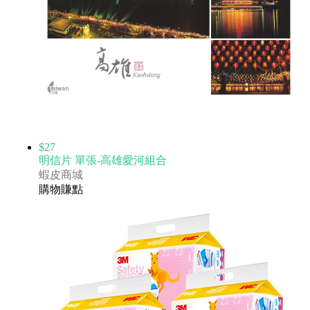
$27
明信片 單張-高雄愛河組合
蝦皮商城
購物賺點