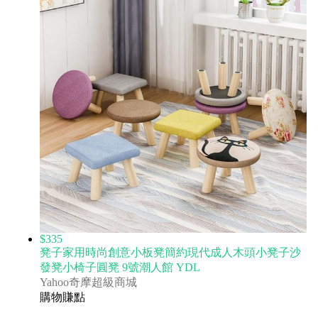
$335
凳子家用時尚創意小板凳簡約現代成人木頭小凳子沙
發凳小椅子圓凳 9號潮人館 YDL
Yahoo奇摩超級商城
購物賺點