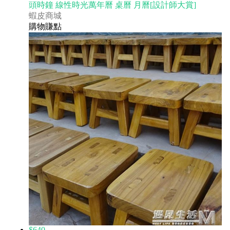
頭時鐘 線性時光萬年曆 桌曆 月曆[設計師大賞]
蝦皮商城
購物賺點
$640