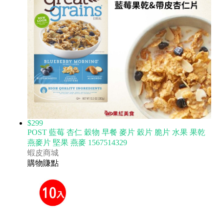
$299
POST 藍莓 杏仁 穀物 早餐 麥片 穀片 脆片 水果 果乾
燕麥片 堅果 燕麥 1567514329
蝦皮商城
購物賺點