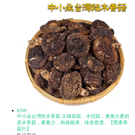
$290
中小朵台灣段木香菇-又稱柴菇、木頭菇，奧萬大產的
原木香菇，產量少，肉身雖薄，味道香濃。【豐產香
菇行】