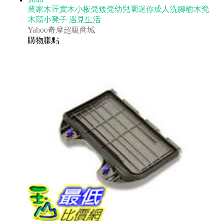
農家木匠實木小板凳矮凳幼兒園迷你成人洗腳榆木凳
木頭小凳子 遇見生活
Yahoo奇摩超級商城
購物賺點