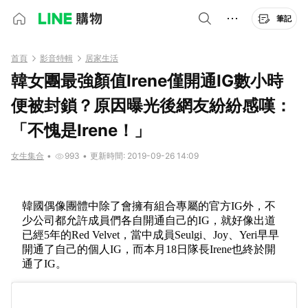
筆記
首頁
影音特輯
居家生活
韓女團最強顏值Irene僅開通IG數小時
便被封鎖？原因曝光後網友紛紛感嘆：
「不愧是Irene！」
女生集合
•
993
•
更新時間: 2019-09-26 14:09
韓國偶像團體中除了會擁有組合專屬的官方IG外，不
少公司都允許成員們各自開通自己的IG，就好像出道
已經5年的Red Velvet，當中成員Seulgi、Joy、Yeri早早
開通了自己的個人IG，而本月18日隊長Irene也終於開
通了IG。