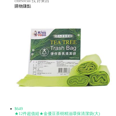
citiesocial 找 好東西
購物賺點
$649
★12件超值組★金優豆茶樹精油環保清潔袋(大)