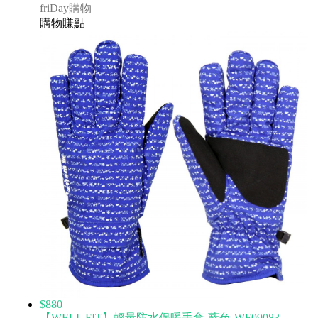
friDay購物
購物賺點
$880
【WELL FIT】輕量防水保暖手套-藍色-WF09083