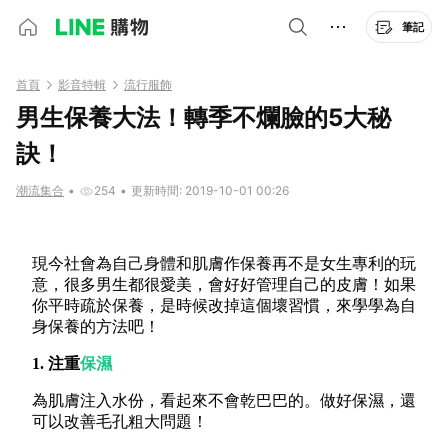
筆記
首頁
影音特輯
流行服飾
男生保養大法！轉季不爛臉的5大秘
訣！
潮流集合
•
254
•
更新時間: 2019-10-01 00:26
現今社會為自己身體和肌膚作保養再不是女生專利的玩
意，很多男生都很愛美，會好好
管理自己的
皮膚！如果
你平時疏於保養，是時候改掉這個壞習慣，來學學為自
身保
養的方法吧！
1. 注重
保濕
為肌膚注入水份，看起來不會乾巴巴的。做好
保濕，還
可以改善毛孔粗大問題！