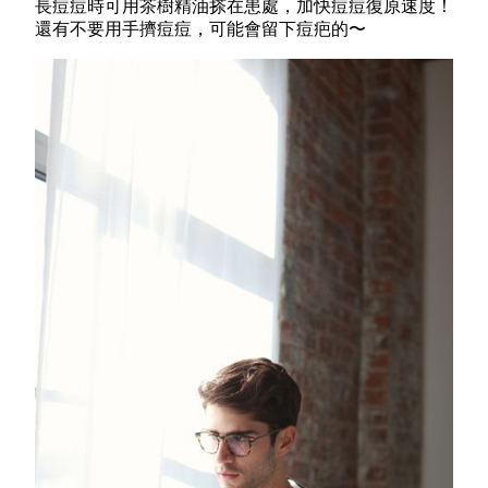
長
痘
痘時可用茶樹精油搽在患處，加快痘
痘復原速度！
還有不要用手擠痘
痘，可能會留下痘疤的〜