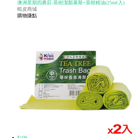
澳洲星期四農莊-茶樹潔顏幕斯+茶樹精油(25ml/入)
蝦皮商城
購物賺點
$109