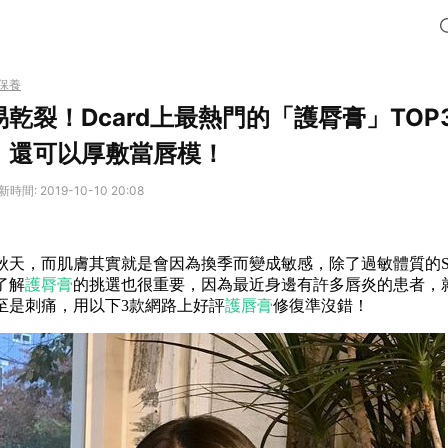
保養
乾裂！Dcard上最熱門的「護脣膏」TOP
，還可以厚敷當唇模！
新時間: 2019-10-10 20:08
秋天，而肌膚其實就是會因為換季而變成敏感，除了過敏體質的S
了解
護脣膏
的挑選也很重要，因為最近身邊有許多唇炎的患者，
至是刺痛，用以下3款網路上好評
護唇膏
修復準沒錯！