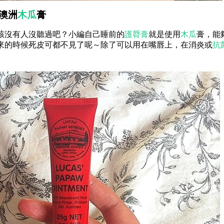
w 澳洲
木瓜
膏
該沒有人沒聽過吧？小編自己睡前的
護脣膏
就是使用
木瓜
膏，能
來的時候死皮可都不見了呢～除了可以用在嘴唇上，在消炎或
抗