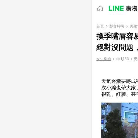
首頁
影音特輯
美妝
換季嘴唇容易
絕對沒問題
女生集合
•
1,153
•
更
天氣逐漸要轉成
次小編也帶大家
很乾、紅腫、甚