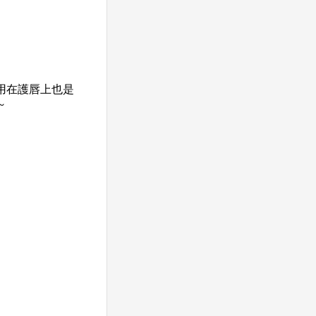
用在護唇上也是
～