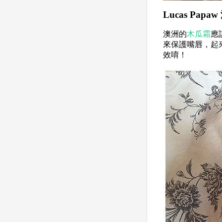
Lucas Papa
澳洲的
木瓜霜
應
來保護嘴唇，起
效唷！