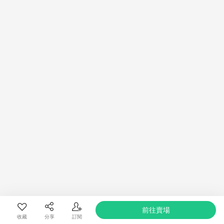
(3) 需透過LINE購物直接前往遠傳friDay購物並在同一瀏覽器內結
帳才享有贈點回饋，點數將於訂單成立後過鑑賞期，無取消訂單或
退貨行為，30天後發送。
(4) 若購買多筆訂單時，每筆訂單皆需分別重新進LINE購物導連至
friDay購物完成結帳，並符合上述各相關規定，方能符合回饋資
格！
(5) 不具贈點資格訂單即無法使用點數紅包，不符合點數紅包回饋
資格。
前往賣場
收藏
分享
訂閱