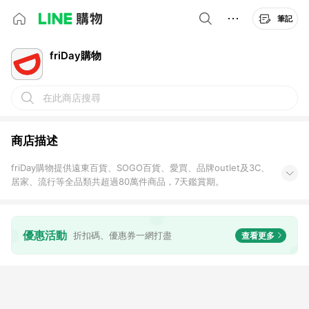
筆記
friDay購物
在此商店搜尋
商店描述
friDay購物提供遠東百貨、SOGO百貨、愛買、品牌outlet及3C、
居家、流行等全品類共超過80萬件商品，7天鑑賞期。
注意事項：
(1) 需透過LINE購物前往friDay購物，且在１小時內於同一瀏覽器
中完成結帳，才可享有LINE POINTS回饋資格。
優惠活動
折扣碼、優惠券一網打盡
查看更多
(2) 不具贈點資格：
-結帳使用或由系統帶入折扣碼、折價券、快樂購點數(HAPPYGO
點數)、遠傳幣折抵、friDay購物金 [2024/4/1起適用]
-企業採購目錄、票券餐券類、機車類、禮物卡、遠傳心生活
APP(遠傳幣兌換區)、巨城館商品、金卡會員、送禮館
-Ai開店 [2023/5/10起適用]