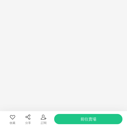
特定商品清單請見此：
https://www.pcone.com.tw/product/558
●點數回饋以跳轉當下顯示％為主●
限時折扣每天更新、買不完的生活好物、不定時驚喜折扣！
注意事項：
需透過LINE購物前往並在同一瀏覽器於24小時內結帳才享有回饋，
點數將於廠商出貨後30天前後發送。
國際直購、預購商品將於下單後70天發送LINE POINTS 點數
前往賣場
收藏
分享
訂閱