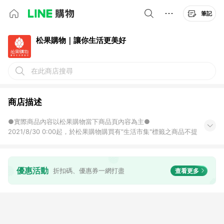
筆記
松果購物｜讓你生活更美好
在此商店搜尋
商店描述
●實際商品內容以松果購物當下商品頁內容為主●
2021/8/30 0:00起，於松果購物購買有"生活市集"標籤之商品不提
供回饋。一旦會員進入不回饋商品頁，就會跳【此商品不享LINE
POINTS回饋】的提醒，如會員繼續購買，購物車內將再次註明
【此商品不享回饋】。
優惠活動
折扣碼、優惠券一網打盡
查看更多
酒類商品不享回饋
2019/11/1 0:00起，購買特定商品將不享有回饋。用戶進入不回饋
單品頁就會跳提醒，如用戶繼續購買，結帳頁以及訂單明細頁內都
會再次註明。