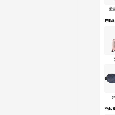
重
行李箱
登山/