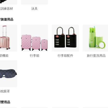
量訓練器材
泳具
/旅遊用品
登機箱
行李箱
行李箱配件
旅行盥洗用品
頸枕眼罩
露營用品