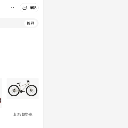
筆記
搜尋
山道/越野車