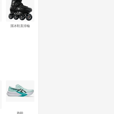
溜冰鞋直排輪
跑鞋