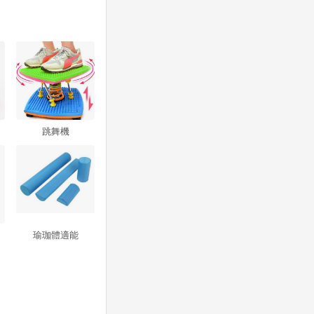
跳舞機
瑜珈體適能