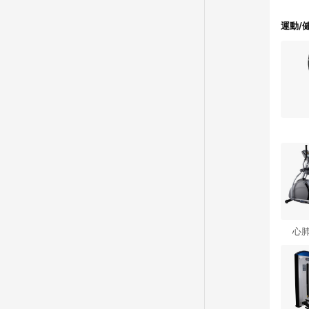
運動/
心