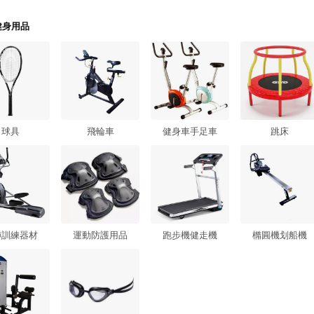
健身用品
球具
飛輪車
健身車手足車
跳床
肺訓練器材
運動防護用品
跑步機健走機
橢圓機划船機