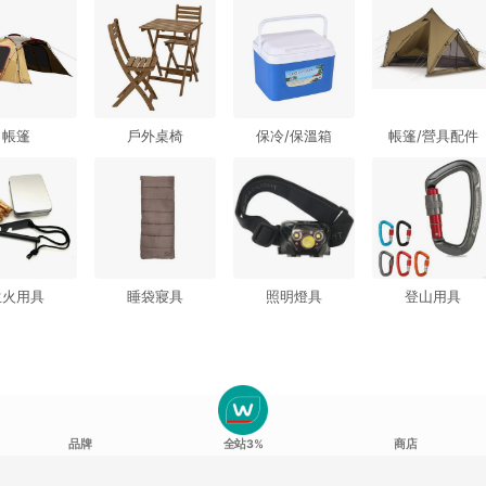
帳篷
戶外桌椅
保冷/保溫箱
帳篷/營具配件
生火用具
睡袋寢具
照明燈具
登山用具
品牌
全站3%
商店