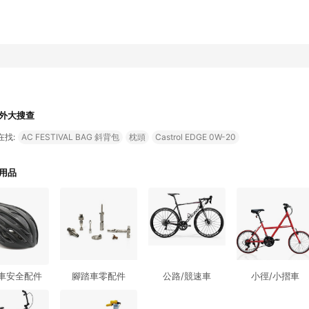
外大搜查
在找:
AC FESTIVAL BAG 斜背包
枕頭
Castrol EDGE 0W-20
用品
車安全配件
腳踏車零配件
公路/競速車
小徑/小摺車