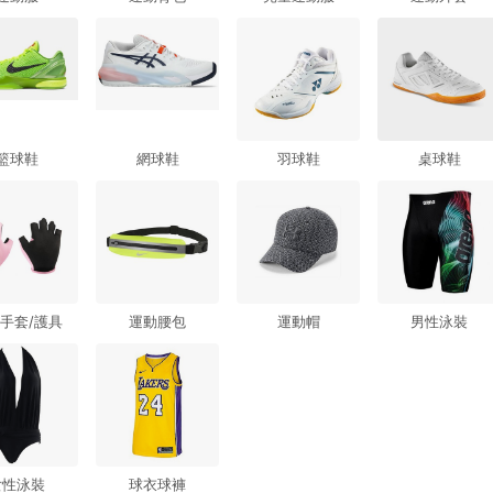
籃球鞋
網球鞋
羽球鞋
桌球鞋
手套/護具
運動腰包
運動帽
男性泳裝
女性泳裝
球衣球褲