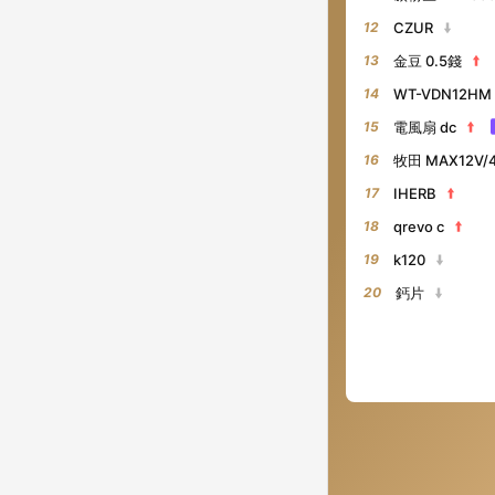
12
CZUR
13
金豆 0.5錢
14
WT-VDN12HM
15
電風扇 dc
16
牧田 MAX12V/4
17
IHERB
18
qrevo c
19
k120
20
鈣片