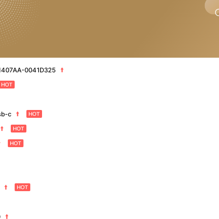
X1407AA-0041D325
sb-c
0