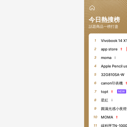
今日熱搜榜
話題商品一榜打盡
1
Vivobook 14 
2
app store
3
moma
4
Apple Pencil u
5
32G810SA-W
6
canon印表機
7
topt
8
星紅
9
圓滿光感小夜燈
10
MOMA
11
碳粉匣TN-100