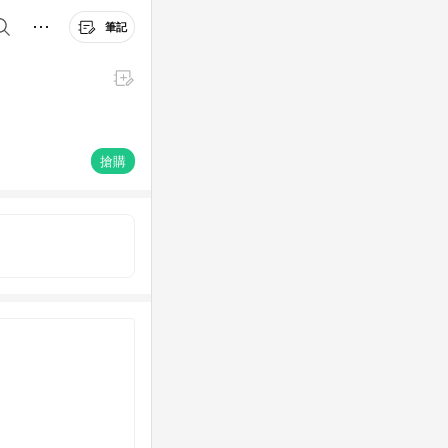
筆記
搶購