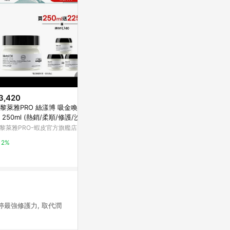
3,420
限時加碼
歷史低價
黎萊雅PRO 絲漾博 吸金喚彩髮
$9
$199
(降$50)
 250ml (熱銷/柔順/修護/沙龍)
護髮精油 💊 亮澤護髮精油 免洗
韓國isLea
 官方旗艦店
黎萊雅PRO-蝦皮官方旗艦店
髮油 護髮膠囊 香水膠囊 護髮油
瑰蜜100ml
護髮 香氛護髮精油 免沖洗護髮
蝦皮購物
萬家福線上購
2%
香水護髮 牛油果護髮油
6.8%
15%
最強修護力, 取代潤