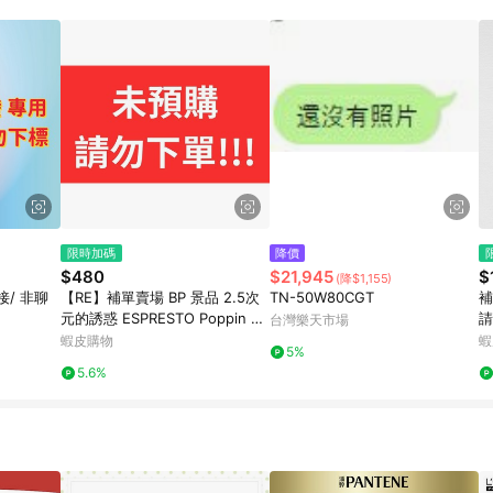
限時加碼
降價
$480
$21,945
$
(降$1,155)
【RE】補單賣場 BP 景品 2.5次
TN-50W80CGT
補
元的誘惑 ESPRESTO Poppin H
請
台灣樂天市場
eart 米莉艾拉
發
蝦皮購物
蝦
5%
此
5.6%
單