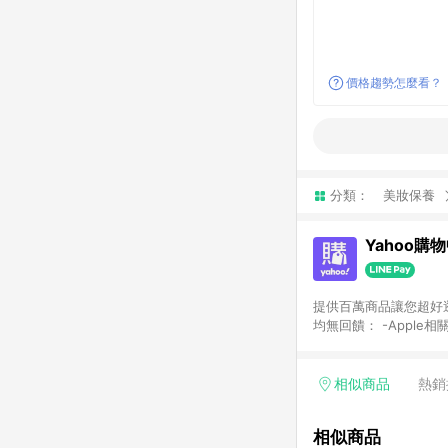
價格趨勢怎麼看？
分類：
美妝保養
Yahoo購
提供百萬商品讓您超好逛，15
均無回饋： -Apple相
塊) [2023/2/10起適用] -電玩/遊戲/相機/單眼/鏡頭/拍立得 [2024/6/1起適用] -內接硬碟、外接硬碟、主機板/顯示卡
[2026/5/18起適用
Yahoo超贈點回饋者
相似商品
熱銷
單回饋金額將扣除運費/
格： 如有相關事證認
相似商品