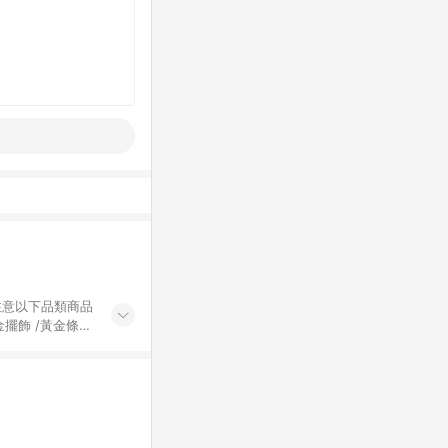
黃金擺飾 /黃金條
的購回饋活動享
除外) 3. 訂
轉賣不具回饋資
認定為準