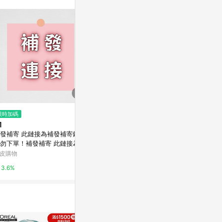
限時加碼
限時加碼
限時加碼
1
$1
$1
發補寄 此鏈接為補發補寄鏈接
（請勿私自下單）漏件補發專拍
Ylie 補發 
勿下單！補發補寄 此鏈接為補
超商（本賣場承擔運費）超商取
蝦皮購物
補寄鏈接請勿下單！補發補寄
件需支付1元（給您造成的睏擾敬
皮購物
蝦皮購物
6%
鏈接為補發補寄鏈接請勿下
請諒解）
3.6%
4%
！