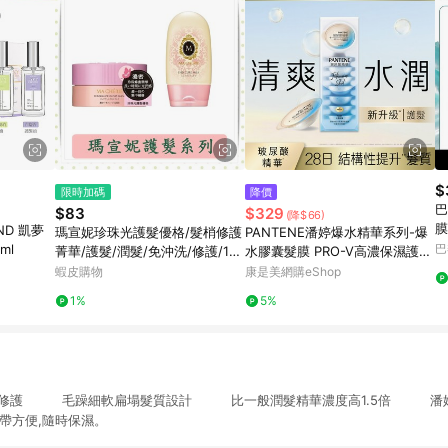
$
限時加碼
降價
巴
$83
$329
(降$66)
膜
END 凱夢
瑪宣妮珍珠光護髮優格/髮梢修護
PANTENE潘婷爆水精華系列-爆
|
ml
巴
菁華/護髮/潤髮/免沖洗/修護/180
水膠囊髮膜 PRO-V高濃保濕護髮
g/罐/免沖洗
髮膜 水潤修護型12ML*8（新舊
蝦皮購物
康是美網購eShop
包裝隨機出貨）
1%
5%
密集修護 毛躁細軟扁塌髮質設計 比一般潤髮精華濃度高1.5倍 潘婷
方便,隨時保濕。