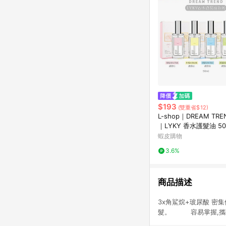
$193
(雙重省$12)
L-shop｜DREAM TR
｜LYKY 香水護髮油 50
蝦皮購物
3.6%
商品描述
3x角鯊烷+玻尿酸 
髮。 容易掌握,攜帶