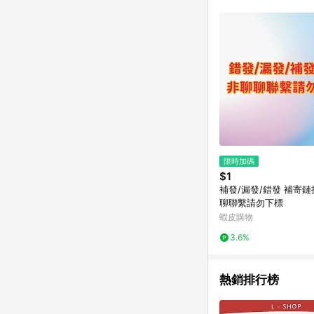
限時加碼
$1
補發/漏發/錯發 補寄鏈接/ 非聊
聊聯繫請勿下標
蝦皮購物
3.6%
熱銷排行榜