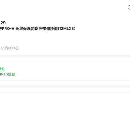
329
婷PRO-V 高濃保濕髮膜 密集修護型(12MLX8)
hoo購物中心
3%
OINTS點數