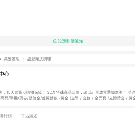
設定到價通知
美髮護理
護髮頭皮調理
物中心
天鑑賞期購物保障！ 3C及特殊商品回饋，請以訂單成立通知為準 1. 請注意以下品類商品
關商品/手機/票券/儲值金/虛擬點數 -黃金 (金幣 / 金條 / 金元寶 /立體黃金 / 
] 2. 以下訂單將不符合導購資格，亦不得使用點數紅包： - 點擊Yahoo奇摩APP
 - 購物中心商店之商品：商品賣場中有標示「商店」及顯示商店名稱者(指定活動店家
排行榜
商品描述
購物金/超贈點/福利金/紅利折抵/折價券等虛擬貨幣折抵 4. 大宗採購或批發
定您為大宗採購、批發轉賣而非最終消費使用者，相關認定以Yahoo購物中心之