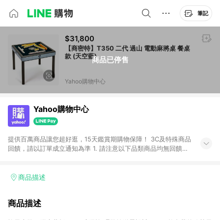
筆記
$31,800
【商密特】T350 二代 過山 電動麻將桌 餐桌
款 (天空藍)
商品已停售
Yahoo購物中心
Yahoo購物中心
提供百萬商品讓您超好逛，15天鑑賞期購物保障！ 3C及特殊商品
回饋，請以訂單成立通知為準 1. 請注意以下品類商品均無回饋：
-Apple相關商品/手機/票券/儲值金/虛擬點數 -黃金 (金幣 / 金條
/ 金元寶 /立體黃金 / 黃金擺飾 /黃金條塊) [2023/2/10起適用] -
電玩/遊戲/相機/單眼/鏡頭/拍立得 [2024/6/1起適用] -內接硬
商品描述
碟、外接硬碟、主機板/顯示卡[2026/5/18起適用] 2. 以下訂單將
不符合導購資格，亦不得使用點數紅包： - 點擊Yahoo奇摩APP
商品描述
的購回饋活動享Yahoo超贈點回饋者 - 購物中心商店之商品：商
品賣場中有標示「商店」及顯示商店名稱者(指定活動店家除外)