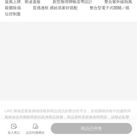
旋風上牌、附桌蓋板 新型無理牌輸送帶設計 整合紫外線熱風
3. 訂單回饋金額將扣除運費/購物金/超贈點/福利金/紅利折抵/折
價券等虛擬貨幣折抵 4. 大宗採購或批發轉賣不具回饋資格： 如
殺菌除濕 質感邊框 繽紛居家好搭配 整合型電子式開關／檔
有相關事證認定您為大宗採購、批發轉賣而非最終消費使用者，
位控制盤
相關認定以Yahoo購物中心之認定為準
LINE 購物是匯集購物情報與商品資訊的整合性平台，並依購物情報中的趨勢與
風格做合作網路商家的延伸商品推薦，商品資料更新會有時間差，請務必點擊
商品至各合作網路商家，確認現售價與購物條件，一切資訊以合作廠商網頁為
商品已停售
準。
加入筆記
設定到價通知