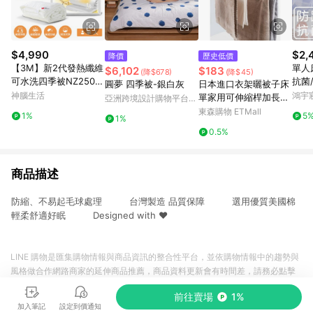
$4,990
$2,
降價
歷史低價
【3M】新2代發熱纖維
單人
$6,102
$183
(降$678)
(降$45)
可水洗四季被NZ250
抗菌
圓夢 四季被-銀白灰
日本進口衣架曬被子床
(標準單人5x7)
達斯汀
神腦生活
鴻宇
單家用可伸縮桿加長大
亞洲跨境設計購物平台
230
號陽臺曬被套浴巾神器
Pinkoi
東森購物 ETMall
1%
5
1%
0.5%
商品描述
防縮、不易起毛球處理 台灣製造 品質保障 選用優質美國棉
輕柔舒適好眠 Designed with ❤
LINE 購物是匯集購物情報與商品資訊的整合性平台，並依購物情報中的趨勢與
風格做合作網路商家的延伸商品推薦，商品資料更新會有時間差，請務必點擊
商品至各合作網路商家，確認現售價與購物條件，一切資訊以合作廠商網頁為
前往賣場
1%
準。
加入筆記
設定到價通知