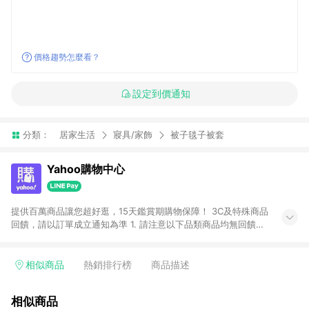
價格趨勢怎麼看？
設定到價通知
分類：
居家生活
寢具/家飾
被子毯子被套
Yahoo購物中心
提供百萬商品讓您超好逛，15天鑑賞期購物保障！ 3C及特殊商品
回饋，請以訂單成立通知為準 1. 請注意以下品類商品均無回饋：
-Apple相關商品/手機/票券/儲值金/虛擬點數 -黃金 (金幣 / 金條
/ 金元寶 /立體黃金 / 黃金擺飾 /黃金條塊) [2023/2/10起適用] -
電玩/遊戲/相機/單眼/鏡頭/拍立得 [2024/6/1起適用] -內接硬
相似商品
熱銷排行榜
商品描述
碟、外接硬碟、主機板/顯示卡[2026/5/18起適用] 2. 以下訂單將
不符合導購資格，亦不得使用點數紅包： - 點擊Yahoo奇摩APP
相似商品
的購回饋活動享Yahoo超贈點回饋者 - 購物中心商店之商品：商