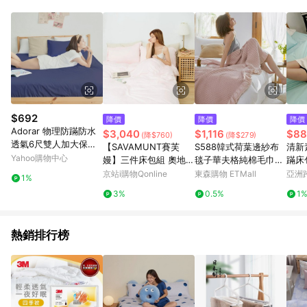
品賣場中有標示「商店」及顯示商店名稱者(指定活動店家除外)
3. 訂單回饋金額將扣除運費/購物金/超贈點/福利金/紅利折抵/折
價券等虛擬貨幣折抵 4. 大宗採購或批發轉賣不具回饋資格： 如
有相關事證認定您為大宗採購、批發轉賣而非最終消費使用者，
相關認定以Yahoo購物中心之認定為準
$692
降價
降價
降價
Adorar 物理防蹣防水
$3,040
$1,116
$88
(降$760)
(降$279)
透氣6尺雙人加大保潔
【SAVAMUNT賽芙
S588韓式荷葉邊紗布
清新
墊+保潔枕套三件組(深
Yahoo購物中心
嫚】三件床包組 奧地利
毯子華夫格純棉毛巾被
蹣床
邃藍)
蘭精天絲™莫代爾 棉花
夏涼被單雙人空調毯子
套組
京站i購物Qonline
東森購物 ETMall
亞洲
1%
糖粉(標準雙人/加大雙
休
Pinko
3%
0.5%
1
人/特大雙人)-廠商直送
熱銷排行榜