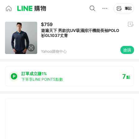
筆記
$759
遊遍天下 男款抗UV吸濕排汗機能長袖POLO
衫GL1037丈青
搶購
Yahoo購物中心
訂單成立賺1%
7
點
下單享LINE POINTS點數