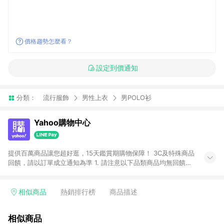
價格趨勢怎麼看？
設定到價通知
分類：
流行服飾
男性上衣
男POLO衫
Yahoo購物中心
提供百萬商品讓您超好逛，15天鑑賞期購物保障！ 3C及特殊商品
回饋，請以訂單成立通知為準 1. 請注意以下品類商品均無回饋：
-Apple相關商品/手機/票券/儲值金/虛擬點數 -黃金 (金幣 / 金條
/ 金元寶 /立體黃金 / 黃金擺飾 /黃金條塊) [2023/2/10起適用] -
電玩/遊戲/相機/單眼/鏡頭/拍立得 [2024/6/1起適用] -內接硬
相似商品
熱銷排行榜
商品描述
碟、外接硬碟、主機板/顯示卡[2026/5/18起適用] 2. 以下訂單將
不符合導購資格，亦不得使用點數紅包： - 點擊Yahoo奇摩APP
相似商品
的購回饋活動享Yahoo超贈點回饋者 - 購物中心商店之商品：商