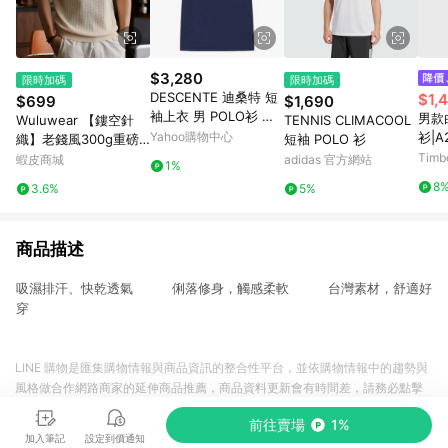
$3,280
限時加碼
限時加碼
DESCENTE 迪桑特 短
$1,
$699
$1,690
袖上衣 男 POLO衫 吸
男款
Wuluwear 【鏤空針
TENNIS CLIMACOOL
排 GBR & SCO TEAM
Yahoo購物中心
衫|A
織】老錢風300g重磅
短袖 POLO 衫
GRAPHIC 深藍 DS25S
短袖V領POLO衫男翻
Timb
蝦皮商城
adidas 官方網站
1%
SU420259
領上衣夏
8
3.6%
5%
商品描述
吸濕排汗、快乾透氣 俐落修身，觸感柔軟 台灣素材，舒適好
穿
LINE 購物是匯集購物情報與商品資訊的整合性平台，並依購物情報中的趨勢與
風格做合作網路商家的延伸商品推薦，商品資料更新會有時間差，請務必點擊
商品至各合作網路商家，確認現售價與購物條件，一切資訊以合作廠商網頁為
前往賣場
1%
準。
加入筆記
設定到價通知