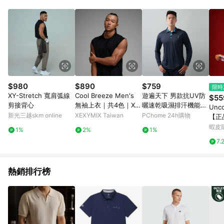
品賣場中有標示「商店」及顯示商店名稱者(指定活動店家除外)
3. 訂單回饋金額將扣除運費/購物金/超贈點/福利金/紅利折抵/折
價券等虛擬貨幣折抵 4. 大宗採購或批發轉賣不具回饋資格： 如
有相關事證認定您為大宗採購、批發轉賣而非最終消費使用者，
相關認定以Yahoo購物中心之認定為準
$980
$890
$759
限時
XY-Stretch 寬肩弧線
Cool Breeze Men's
遊遍天下 男款抗UV防
$55
剪接背心
無袖上衣｜共4色｜XM
曬速乾吸濕排汗機能長
Unc
L2TE1106
袖POLO衫GL1037
新光三越skm online
XEXYMIX Taiwan
PChome 24h購物
【正
出貨】
蝦皮
1%
2%
1%
限量
7.
心
熱銷排行榜