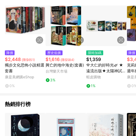
品賣場中有標示「商店」及顯示商店名稱者(指定活動店家除外)
3. 訂單回饋金額將扣除運費/購物金/超贈點/福利金/紅利折抵/折
價券等虛擬貨幣折抵 4. 大宗採購或批發轉賣不具回饋資格： 如
有相關事證認定您為大宗採購、批發轉賣而非最終消費使用者，
相關認定以Yahoo購物中心之認定為準
降價
歷史低價
限時加碼
降價
$2,448
$1,616
$1,359
$3,
(降$651)
(降$584)
獨步文化恐怖小說精選
興亡的地中海史(套書)
🌹大仁的好時光🌿 ★
克莉
套書
遠流出版★太陽神試煉
週年
台灣樂天市場
套書【全五冊】
康是美網購eShop
蝦皮購物
康是美
3%
0%
1%
0
熱銷排行榜