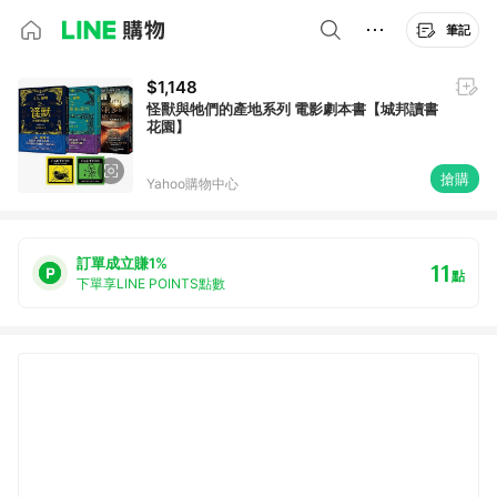
筆記
$1,148
怪獸與牠們的產地系列 電影劇本書【城邦讀書
花園】
搶購
Yahoo購物中心
訂單成立賺1%
11
點
下單享LINE POINTS點數