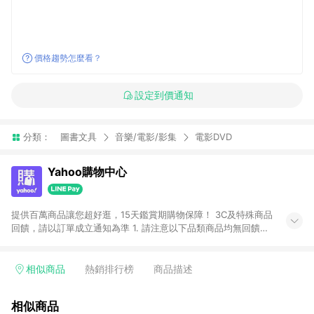
價格趨勢怎麼看？
設定到價通知
分類：
圖書文具
音樂/電影/影集
電影DVD
Yahoo購物中心
提供百萬商品讓您超好逛，15天鑑賞期購物保障！ 3C及特殊商品
回饋，請以訂單成立通知為準 1. 請注意以下品類商品均無回饋：
-Apple相關商品/手機/票券/儲值金/虛擬點數 -黃金 (金幣 / 金條
/ 金元寶 /立體黃金 / 黃金擺飾 /黃金條塊) [2023/2/10起適用] -
電玩/遊戲/相機/單眼/鏡頭/拍立得 [2024/6/1起適用] -內接硬
相似商品
熱銷排行榜
商品描述
碟、外接硬碟、主機板/顯示卡[2026/5/18起適用] 2. 以下訂單將
不符合導購資格，亦不得使用點數紅包： - 點擊Yahoo奇摩APP
相似商品
的購回饋活動享Yahoo超贈點回饋者 - 購物中心商店之商品：商