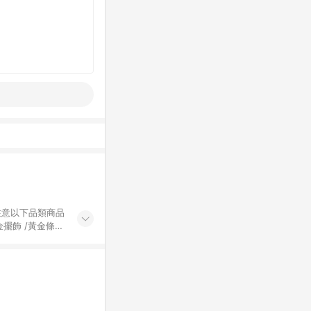
黃金擺飾 /黃金條
的購回饋活動享
除外) 3. 訂
轉賣不具回饋資
認定為準