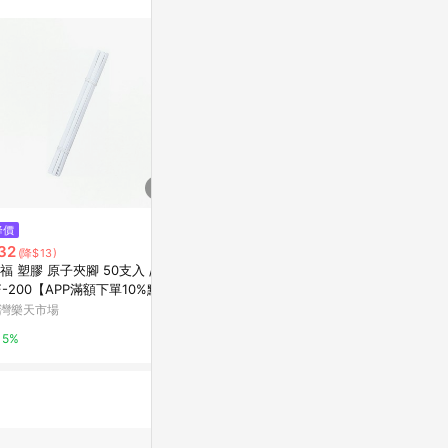
$119
降價
限時加碼
【Tomato】大型 DT500 圖筒 /
32
$105
(降$13)
支 4151
 塑膠 原子夾腳 50支入 /束
徠福 Life 畢
Yahoo購物中心
F-200【APP滿額下單10%點數
NO.2384無穗
單一帳號最高1000點)】8/31止
灣樂天市場
萬家福線上購
1%
5%
3%