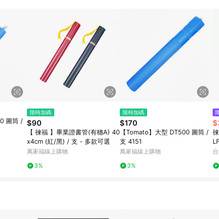
限時加碼
限時加碼
0 圖筒 /
$90
$170
$
【 徠福 】畢業證書管(有穗A) 40
【Tomato】大型 DT500 圖筒 /
徠福
x4cm (紅/黑) / 支 - 多款可選
支 4151
L
(
萬家福線上購物
萬家福線上購物
台
3%
3%