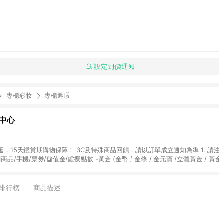
設定到價通知
專櫃彩妝
專櫃遮瑕
物中心
天鑑賞期購物保障！ 3C及特殊商品回饋，請以訂單成立通知為準 1. 請注意以下品類商品
關商品/手機/票券/儲值金/虛擬點數 -黃金 (金幣 / 金條 / 金元寶 /立體黃金 / 
] 2. 以下訂單將不符合導購資格，亦不得使用點數紅包： - 點擊Yahoo奇摩APP
 - 購物中心商店之商品：商品賣場中有標示「商店」及顯示商店名稱者(指定活動店家
排行榜
商品描述
購物金/超贈點/福利金/紅利折抵/折價券等虛擬貨幣折抵 4. 大宗採購或批發
定您為大宗採購、批發轉賣而非最終消費使用者，相關認定以Yahoo購物中心之