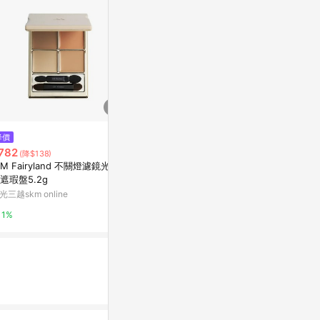
$1,450
$2,500
降價
全方位奶油遮瑕筆
全方位奶油遮
782
(降$138)
Bobbi Brown 官網
Bobbi Brown
.M Fairyland 不關燈濾鏡光雙
遮瑕盤5.2g
8%
8%
光三越skm online
1%