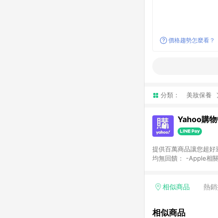
價格趨勢怎麼看？
分類：
美妝保養
Yahoo購
提供百萬商品讓您超好逛，15
均無回饋： -Apple相
塊) [2023/2/10起適用] -電玩/遊戲/相機/單眼/鏡頭/拍立得 [2024/6/1起適用] -內接硬碟、外接硬碟、主機板/顯示卡
[2026/5/18起適用
Yahoo超贈點回饋者
相似商品
熱銷
單回饋金額將扣除運費/
格： 如有相關事證認
相似商品