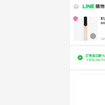
$1
G
Ya
訂單成立賺1%
下單享LINE P