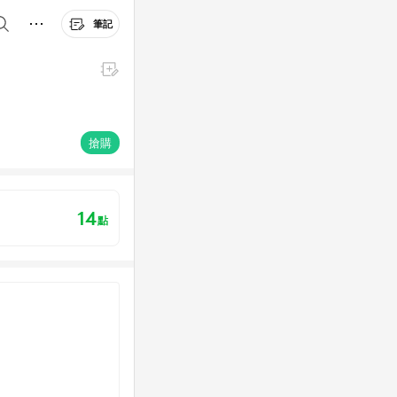
筆記
搶購
14
點