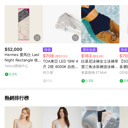
品賣場中有標示「商店」及顯示商店名稱者(指定活動店家除外)
3. 訂單回饋金額將扣除運費/購物金/超贈點/福利金/紅利折抵/折
價券等虛擬貨幣折抵 4. 大宗採購或批發轉賣不具回饋資格： 如
有相關事證認定您為大宗採購、批發轉賣而非最終消費使用者，
相關認定以Yahoo購物中心之認定為準
$52,000
降價
歷史低價
降價
Hermes 愛馬仕 Last
$708
$183
$70
(降$100)
(降$46)
Night Rectangle 收音
TOA東亞 LED 19W 4
比基尼泳褲女士泳褲單
【S
機絲巾 米色（63*180c
Yahoo購物中心
尺 2燈 4000K 自然光
賣三角泳裝褲游泳褲大
多層
m）
全電壓 工事燈 烤漆反
碼速干防走光平角褲
綠/
特力屋
東森購物 ETMall
GD
0.3%
射板
三色
0%
0.5%
3
熱銷排行榜