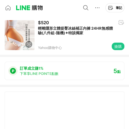
筆記
$520
輕雕隱形立體提臀冰絲補正內褲 24HR無感體
驗(八件組-隨機)✦特談獨家
搶購
Yahoo購物中心
訂單成立賺1%
5
點
下單享LINE POINTS點數