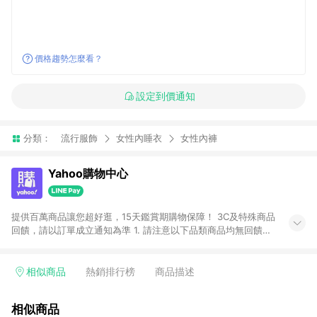
價格趨勢怎麼看？
設定到價通知
分類：
流行服飾
女性內睡衣
女性內褲
Yahoo購物中心
提供百萬商品讓您超好逛，15天鑑賞期購物保障！ 3C及特殊商品
回饋，請以訂單成立通知為準 1. 請注意以下品類商品均無回饋：
-Apple相關商品/手機/票券/儲值金/虛擬點數 -黃金 (金幣 / 金條
/ 金元寶 /立體黃金 / 黃金擺飾 /黃金條塊) [2023/2/10起適用] -
電玩/遊戲/相機/單眼/鏡頭/拍立得 [2024/6/1起適用] -內接硬
相似商品
熱銷排行榜
商品描述
碟、外接硬碟、主機板/顯示卡[2026/5/18起適用] 2. 以下訂單將
不符合導購資格，亦不得使用點數紅包： - 點擊Yahoo奇摩APP
相似商品
的購回饋活動享Yahoo超贈點回饋者 - 購物中心商店之商品：商