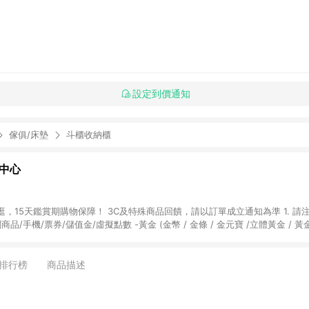
設定到價通知
傢俱/床墊
斗櫃收納櫃
物中心
天鑑賞期購物保障！ 3C及特殊商品回饋，請以訂單成立通知為準 1. 請注意以下品類商品
關商品/手機/票券/儲值金/虛擬點數 -黃金 (金幣 / 金條 / 金元寶 /立體黃金 / 
] 2. 以下訂單將不符合導購資格，亦不得使用點數紅包： - 點擊Yahoo奇摩APP
 - 購物中心商店之商品：商品賣場中有標示「商店」及顯示商店名稱者(指定活動店家
排行榜
商品描述
購物金/超贈點/福利金/紅利折抵/折價券等虛擬貨幣折抵 4. 大宗採購或批發
定您為大宗採購、批發轉賣而非最終消費使用者，相關認定以Yahoo購物中心之