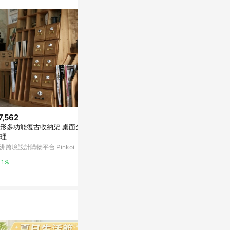
7,562
$85,243
降價
形多功能復古收納架 桌面分類
古董高身木製
$560
(降$230)
理
亞洲跨境設計購物
[進階款] 內建式彈簧伸縮桿 NSW
洲跨境設計購物平台 Pinkoi
-6 ( max 110cm / 15kg )
1%
citiesocial 找 好東西
1%
0.5%