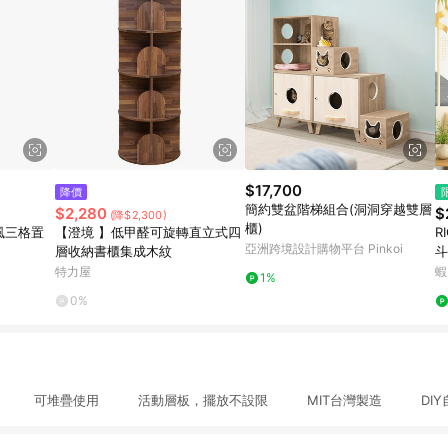
$17,700
降價
簡約雙盆階梯組合(洞洞穿越雙層
$2,280
$
(降$2,300)
櫃)
代風三格置
【澄境 】低甲醛可旋轉直立式四
R
亞洲跨境設計購物平台 Pinkoi
層收納書櫃集成木紋
斗
E
特力屋
蝦
1%
0%
櫃 可堆疊使用 活動層板，擺放不設限 MIT台灣製造 DIY