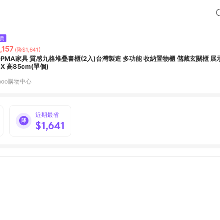
價
,157
(降$1,641)
OPMA家具 質感九格堆疊書櫃(2入)台灣製造 多功能 收納置物櫃 儲藏玄關櫃 展示
 X 高85cm(單個)
hoo購物中心
近期最省
$1,641