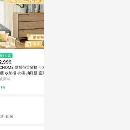
限時加碼
歷史低價
降價
2,999
$499
$1,999
(降$491)
(降$5
ICHOME 愛麗莎置物櫃 斗櫃 三
【AOTTO】60面寬雙開門附輪
【TZUMii
櫃 收納櫃 衣櫃 抽屜櫃 宜家 IK
三層收納櫃
房櫃
A DR252
皮商城
東森購物 ETMall
特力屋
1%
0.5%
1%
自行組裝