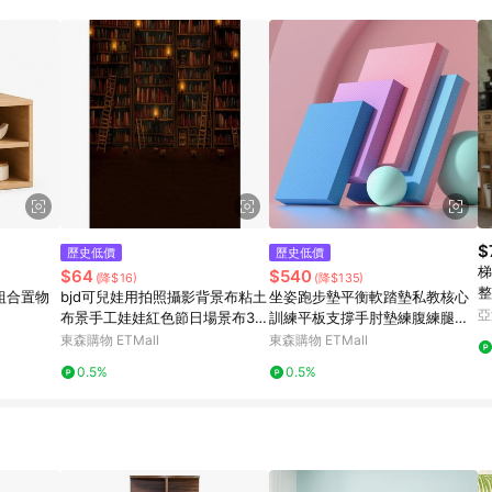
$
歷史低價
歷史低價
梯
$64
$540
(降$16)
(降$135)
整
多組合置物
bjd可兒娃用拍照攝影背景布粘土
坐姿跑步墊平衡軟踏墊私教核心
亞
布景手工娃娃紅色節日場景布37
訓練平板支撐手肘墊練腹練腿坐
02
墊
東森購物 ETMall
東森購物 ETMall
0.5%
0.5%