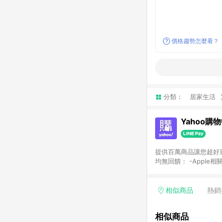
價格趨勢怎麼看？
分類：
居家生活
Yahoo購
提供百萬商品讓您超好逛，15
均無回饋： -Apple相
塊) [2023/2/10起適用] -電玩/遊戲/相機/單眼/鏡頭/拍立得 [2024/6/1起適用] -內接硬碟、外接硬碟、主機板/顯示卡
[2026/5/18起適用
Yahoo超贈點回饋者
相似商品
熱銷
單回饋金額將扣除運費/
格： 如有相關事證認
相似商品