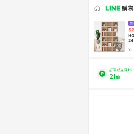
降
$2
H
24
Ya
訂單成立賺1%
21
點