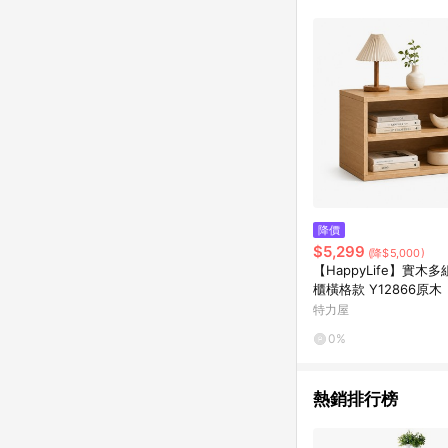
降價
$5,299
(降$5,000)
【HappyLife】實木
櫃橫格款 Y12866原木
特力屋
0%
熱銷排行榜