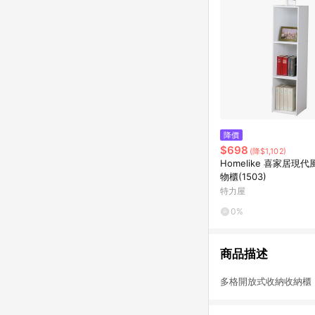
降價
$698
(降$1,102)
Homelike 喜家居現
物櫃(1503)
特力屋
0%
商品描述
多格開放式收納收納