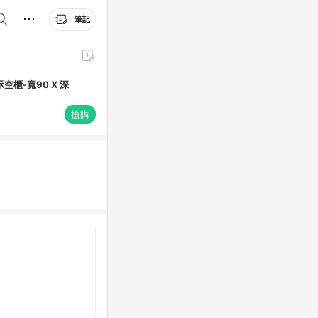
筆記
空櫃-寬90 X 深
搶購