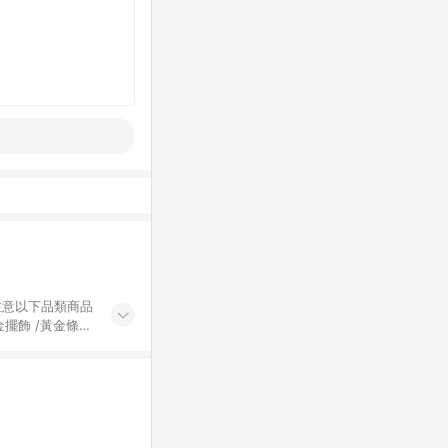
黃金擺飾 /黃金條
的購回饋活動享
除外) 3. 訂
轉賣不具回饋資
認定為準