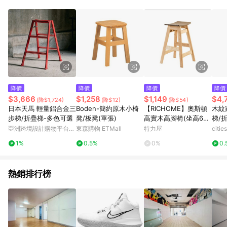
品賣場中有標示「商店」及顯示商店名稱者(指定活動店家除外)
3. 訂單回饋金額將扣除運費/購物金/超贈點/福利金/紅利折抵/折
價券等虛擬貨幣折抵 4. 大宗採購或批發轉賣不具回饋資格： 如
有相關事證認定您為大宗採購、批發轉賣而非最終消費使用者，
相關認定以Yahoo購物中心之認定為準
降價
降價
降價
降價
$3,666
$1,258
$1,149
$4,
(降$1,724)
(降$12)
(降$54)
日本天馬 輕量鋁合金三
Boden-簡約原木小椅
【RICHOME】奧斯頓
木紋
步梯/折疊梯-多色可選
凳/板凳(單張)
高實木高腳椅(坐高60C
梯/
M)原木色
亞洲跨境設計購物平台
東森購物 ETMall
特力屋
citi
Pinkoi
1%
0.5%
0%
0.
熱銷排行榜