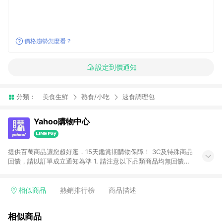
價格趨勢怎麼看？
設定到價通知
分類：
美食生鮮
熟食/小吃
速食調理包
Yahoo購物中心
提供百萬商品讓您超好逛，15天鑑賞期購物保障！ 3C及特殊商品
回饋，請以訂單成立通知為準 1. 請注意以下品類商品均無回饋：
-Apple相關商品/手機/票券/儲值金/虛擬點數 -黃金 (金幣 / 金條
/ 金元寶 /立體黃金 / 黃金擺飾 /黃金條塊) [2023/2/10起適用] -
電玩/遊戲/相機/單眼/鏡頭/拍立得 [2024/6/1起適用] -內接硬
相似商品
熱銷排行榜
商品描述
碟、外接硬碟、主機板/顯示卡[2026/5/18起適用] 2. 以下訂單將
不符合導購資格，亦不得使用點數紅包： - 點擊Yahoo奇摩APP
相似商品
的購回饋活動享Yahoo超贈點回饋者 - 購物中心商店之商品：商