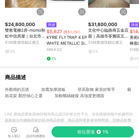
$24,800,000
$31,800,000
降價
降價
雙敦電梯2房-momo秋
文化中心臨路商五金店
$5,627
$14
(降$2,250)
虹中信房屋｜台北市松
面｜高雄市苓雅區五福
KYRIE FLYTRAP 4 EP
美術
山區長安東路二段
一路
5168實價登錄比價王
5168實價登錄比價王
WHITE METALLIC SIL
棒面
VER
雄市
AREA 02
51
0%
0%
1%
0
商品描述
外觀簡約百搭 加寬加厚踏板 登高取物 家居好幫手 藝
術花架 顏控傾心之選 加粗螺絲鏈接 高強度更穩固
LINE 購物是匯集購物情報與商品資訊的整合性平台，並依購物情報中的趨勢與
風格做合作網路商家的延伸商品推薦，商品資料更新會有時間差，請務必點擊
商品至各合作網路商家，確認現售價與購物條件，一切資訊以合作廠商網頁為
前往賣場
1%
準。
加入筆記
設定到價通知