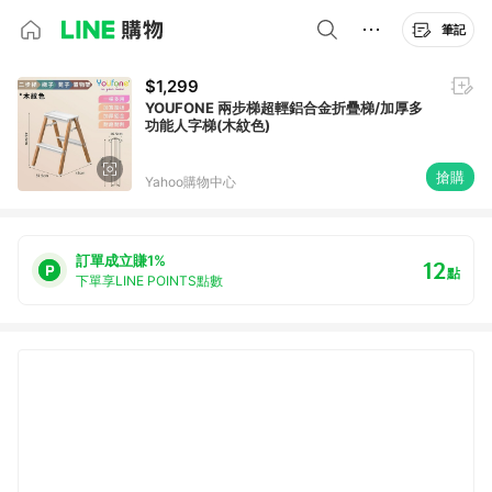
筆記
$1,299
YOUFONE 兩步梯超輕鋁合金折疊梯/加厚多
功能人字梯(木紋色)
搶購
Yahoo購物中心
訂單成立賺1%
12
點
下單享LINE POINTS點數