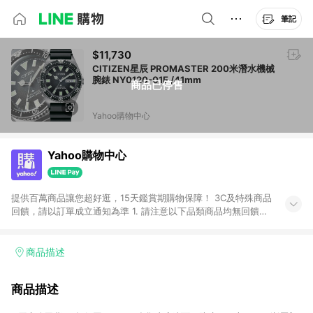
筆記
$11,730
CITIZEN星辰 PROMASTER 200米潛水機械
腕錶 NY0120-01E /41mm
商品已停售
Yahoo購物中心
Yahoo購物中心
提供百萬商品讓您超好逛，15天鑑賞期購物保障！ 3C及特殊商品
回饋，請以訂單成立通知為準 1. 請注意以下品類商品均無回饋：
-Apple相關商品/手機/票券/儲值金/虛擬點數 -黃金 (金幣 / 金條
/ 金元寶 /立體黃金 / 黃金擺飾 /黃金條塊) [2023/2/10起適用] -
電玩/遊戲/相機/單眼/鏡頭/拍立得 [2024/6/1起適用] -內接硬
商品描述
碟、外接硬碟、主機板/顯示卡[2026/5/18起適用] 2. 以下訂單將
不符合導購資格，亦不得使用點數紅包： - 點擊Yahoo奇摩APP
商品描述
的購回饋活動享Yahoo超贈點回饋者 - 購物中心商店之商品：商
品賣場中有標示「商店」及顯示商店名稱者(指定活動店家除外)