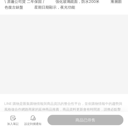
\ 原廠公司貨 二年保固 / 強化玻璃鏡面，防水200米 漸層顏
3. 訂單回饋金額將扣除運費/購物金/超贈點/福利金/紅利折抵/折
價券等虛擬貨幣折抵 4. 大宗採購或批發轉賣不具回饋資格： 如
色復古錶盤 星期日期顯示，夜光功能
有相關事證認定您為大宗採購、批發轉賣而非最終消費使用者，
相關認定以Yahoo購物中心之認定為準
LINE 購物是匯集購物情報與商品資訊的整合性平台，並依購物情報中的趨勢與
風格做合作網路商家的延伸商品推薦，商品資料更新會有時間差，請務必點擊
商品至各合作網路商家，確認現售價與購物條件，一切資訊以合作廠商網頁為
商品已停售
準。
加入筆記
設定到價通知