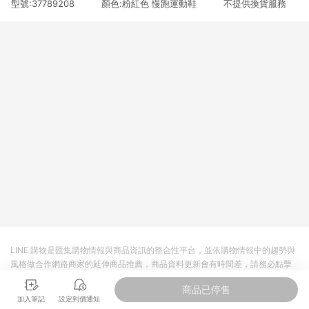
型號:37789208 顏色:粉紅色 慢跑運動鞋 不提供換貨服務
3. 訂單回饋金額將扣除運費/購物金/超贈點/福利金/紅利折抵/折
價券等虛擬貨幣折抵 4. 大宗採購或批發轉賣不具回饋資格： 如
有相關事證認定您為大宗採購、批發轉賣而非最終消費使用者，
相關認定以Yahoo購物中心之認定為準
LINE 購物是匯集購物情報與商品資訊的整合性平台，並依購物情報中的趨勢與
風格做合作網路商家的延伸商品推薦，商品資料更新會有時間差，請務必點擊
商品至各合作網路商家，確認現售價與購物條件，一切資訊以合作廠商網頁為
商品已停售
準。
加入筆記
設定到價通知