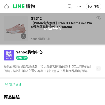
筆記
$1,312
【PUMA官方旗艦】PWR XX Nitro Luxe Wn
s 慢跑運動鞋 女性 37789208
商品已停售
Yahoo購物中心
Yahoo購物中心
提供百萬商品讓您超好逛，15天鑑賞期購物保障！ 3C及特殊商品
回饋，請以訂單成立通知為準 1. 請注意以下品類商品均無回饋：
-Apple相關商品/手機/票券/儲值金/虛擬點數 -黃金 (金幣 / 金條
/ 金元寶 /立體黃金 / 黃金擺飾 /黃金條塊) [2023/2/10起適用] -
電玩/遊戲/相機/單眼/鏡頭/拍立得 [2024/6/1起適用] -內接硬
商品描述
碟、外接硬碟、主機板/顯示卡[2026/5/18起適用] 2. 以下訂單將
不符合導購資格，亦不得使用點數紅包： - 點擊Yahoo奇摩APP
商品描述
的購回饋活動享Yahoo超贈點回饋者 - 購物中心商店之商品：商
品賣場中有標示「商店」及顯示商店名稱者(指定活動店家除外)