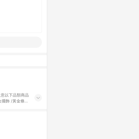
黃金擺飾 /黃金條
的購回饋活動享
除外) 3. 訂
轉賣不具回饋資
認定為準