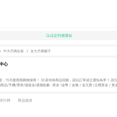
設定到價通知
中大尺碼女裝
女大尺碼裙子
物中心
天鑑賞期購物保障！ 3C及特殊商品回饋，請以訂單成立通知為準 1. 請注意以下品類商品
關商品/手機/票券/儲值金/虛擬點數 -黃金 (金幣 / 金條 / 金元寶 /立體黃金 / 
] 2. 以下訂單將不符合導購資格，亦不得使用點數紅包： - 點擊Yahoo奇摩APP
 - 購物中心商店之商品：商品賣場中有標示「商店」及顯示商店名稱者(指定活動店家
排行榜
商品描述
購物金/超贈點/福利金/紅利折抵/折價券等虛擬貨幣折抵 4. 大宗採購或批發
定您為大宗採購、批發轉賣而非最終消費使用者，相關認定以Yahoo購物中心之