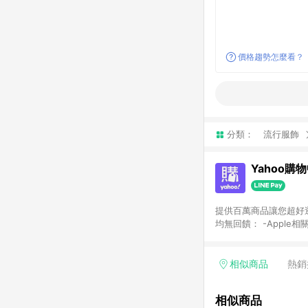
價格趨勢怎麼看？
分類：
流行服飾
Yahoo購
提供百萬商品讓您超好逛，15
均無回饋： -Apple相
塊) [2023/2/10起適用] -電玩/遊戲/相機/單眼/鏡頭/拍立得 [2024/6/1起適用] -內接硬碟、外接硬碟、主機板/顯示卡
[2026/5/18起適用
Yahoo超贈點回饋者
相似商品
熱銷
單回饋金額將扣除運費/
格： 如有相關事證認
相似商品