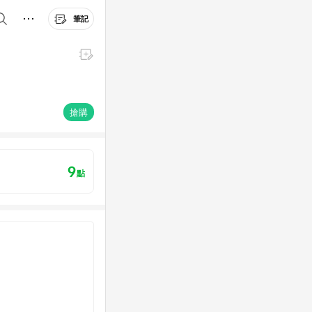
筆記
搶購
9
點