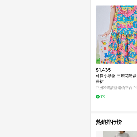
$1,435
可愛小動物 三層花邊蛋
長裙
亞洲跨境設計購物平台 Pin
1%
熱銷排行榜