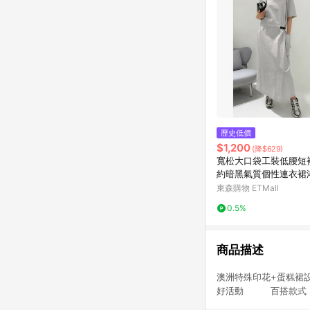
歷史低價
$1,200
(降$629)
寬松大口袋工裝低腰短
約暗黑氣質個性連衣裙
4新
東森購物 ETMall
0.5%
商品描述
澳洲特殊印花+蛋糕
好活動 百搭款式，