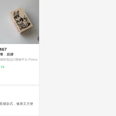
467
$1,280
降價
餐．妮娜
波卡圓點中長裙 Po
$430
(降$430)
洲跨境設計購物平台 Pinkoi
亞洲跨境設計購物
★五折價$430★糖罐子【SS22
87】縮腰排釦口袋造型刺繡英字
1%
1%
布標後開衩長裙→現貨
糖罐子
4%
裙款式，修身又方便