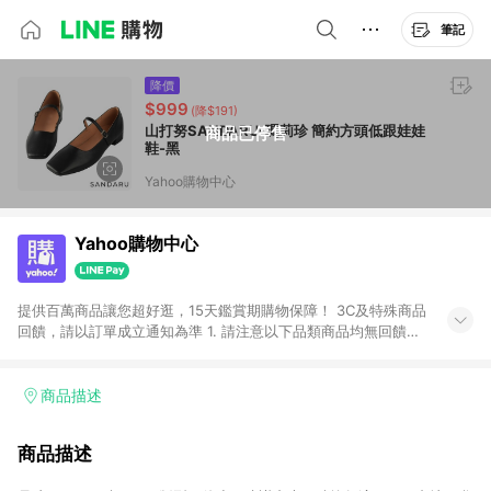
筆記
降價
$999
(降$191)
山打努SANDARU-瑪莉珍 簡約方頭低跟娃娃
商品已停售
鞋-黑
Yahoo購物中心
Yahoo購物中心
提供百萬商品讓您超好逛，15天鑑賞期購物保障！ 3C及特殊商品
回饋，請以訂單成立通知為準 1. 請注意以下品類商品均無回饋：
-Apple相關商品/手機/票券/儲值金/虛擬點數 -黃金 (金幣 / 金條
/ 金元寶 /立體黃金 / 黃金擺飾 /黃金條塊) [2023/2/10起適用] -
電玩/遊戲/相機/單眼/鏡頭/拍立得 [2024/6/1起適用] -內接硬
商品描述
碟、外接硬碟、主機板/顯示卡[2026/5/18起適用] 2. 以下訂單將
不符合導購資格，亦不得使用點數紅包： - 點擊Yahoo奇摩APP
商品描述
的購回饋活動享Yahoo超贈點回饋者 - 購物中心商店之商品：商
品賣場中有標示「商店」及顯示商店名稱者(指定活動店家除外)