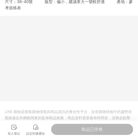
尺寸：36-40號 版型：偏小，建議拿大一號較舒適 產地：參
3. 訂單回饋金額將扣除運費/購物金/超贈點/福利金/紅利折抵/折
價券等虛擬貨幣折抵 4. 大宗採購或批發轉賣不具回饋資格： 如
考規格表
有相關事證認定您為大宗採購、批發轉賣而非最終消費使用者，
相關認定以Yahoo購物中心之認定為準
LINE 購物是匯集購物情報與商品資訊的整合性平台，並依購物情報中的趨勢與
風格做合作網路商家的延伸商品推薦，商品資料更新會有時間差，請務必點擊
商品至各合作網路商家，確認現售價與購物條件，一切資訊以合作廠商網頁為
商品已停售
準。
加入筆記
設定到價通知