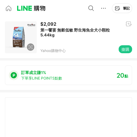
筆記
$2,092
第一饗宴 無穀低敏 野生海魚全犬小顆粒
5.44kg
搶購
Yahoo購物中心
訂單成立賺1%
20
點
下單享LINE POINTS點數