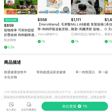
$558
$1,111
$1,
限時加碼
【HeroMama】毛掌醫
Mü.LAB暮癒 客製寵物
[承佳
$859
學-狗狗呼吸道氣管順
雕塑-馬爾濟斯 寵物客
O 
寵物推車 可拆卸提籃
暢保養粉50g/氣管保養
製 寵物訂做 寵物紀念
美毛
Yahoo購物中心
亞洲跨境設計購物平台
萬家
折疊收納 狗狗貓咪適用
料 
Pinkoi
外出籠 拉桿車寵物推車
蝦皮購物
1%
1%
1
犬 
狗推車貓咪推車可折疊
5.2%
寵物推車寵物
商品描述
精選健康放牧羊 幫助維護泌尿道健康 單一肉類蛋白、單一碳
水化合物
LINE 購物是匯集購物情報與商品資訊的整合性平台，並依購物情報中的趨勢與
風格做合作網路商家的延伸商品推薦，商品資料更新會有時間差，請務必點擊
商品至各合作網路商家，確認現售價與購物條件，一切資訊以合作廠商網頁為
前往賣場
1%
準。
加入筆記
設定到價通知