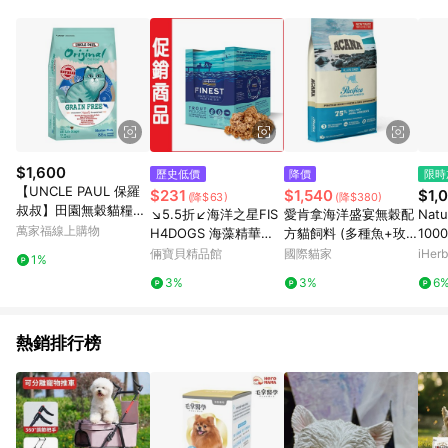
品賣場中有標示「商店」及顯示商店名稱者(指定活動店家除外)
3. 訂單回饋金額將扣除運費/購物金/超贈點/福利金/紅利折抵/折
價券等虛擬貨幣折抵 4. 大宗採購或批發轉賣不具回饋資格： 如
有相關事證認定您為大宗採購、批發轉賣而非最終消費使用者，
相關認定以Yahoo購物中心之認定為準
$1,600
歷史低價
降價
限時
【UNCLE PAUL 保羅
$231
$1,540
$1,
(降$63)
(降$380)
叔叔】田園無穀貓糧系
↘5.5折↙海洋之星FIS
愛肯拿海洋盛宴無穀配
Nat
列7.5kg-海洋魚口味
萬家福線上購物
H4DOGS 海藻精華鱒
方貓飼料 (多種魚+玫
100
魚慕斯(犬用) 1盒
瑰果)
膠囊
倆寶貝精品館
國際貓家
iHerb
1%
毫克
3%
3%
6
熱銷排行榜