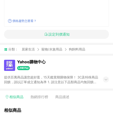
價格趨勢怎麼看？
設定到價通知
分類：
居家生活
寵物/水族用品
狗飼料用品
Yahoo購物中心
提供百萬商品讓您超好逛，15天鑑賞期購物保障！ 3C及特殊商品
回饋，請以訂單成立通知為準 1. 請注意以下品類商品均無回饋：
-Apple相關商品/手機/票券/儲值金/虛擬點數 -黃金 (金幣 / 金條
/ 金元寶 /立體黃金 / 黃金擺飾 /黃金條塊) [2023/2/10起適用] -
電玩/遊戲/相機/單眼/鏡頭/拍立得 [2024/6/1起適用] -內接硬
相似商品
熱銷排行榜
商品描述
碟、外接硬碟、主機板/顯示卡[2026/5/18起適用] 2. 以下訂單將
不符合導購資格，亦不得使用點數紅包： - 點擊Yahoo奇摩APP
相似商品
的購回饋活動享Yahoo超贈點回饋者 - 購物中心商店之商品：商