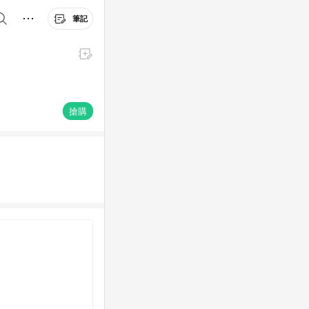
筆記
搶購