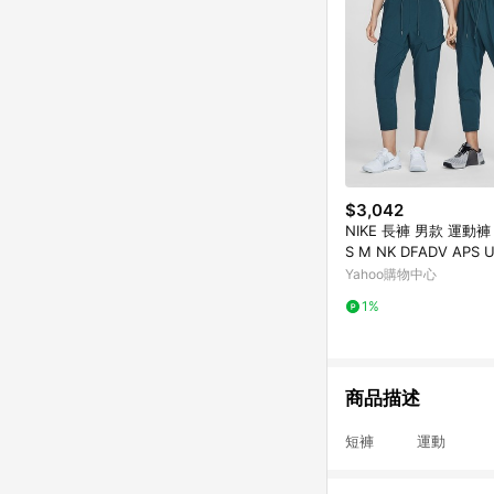
$3,042
NIKE 長褲 男款 運動褲
S M NK DFADV APS U
ANT 藍綠 FV8693-47
Yahoo購物中心
1%
商品描述
短褲 運動