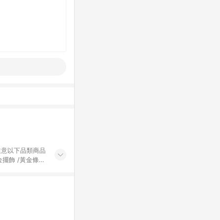
黃金擺飾 /黃金條
的購回饋活動享
除外) 3. 訂
轉賣不具回饋資
認定為準