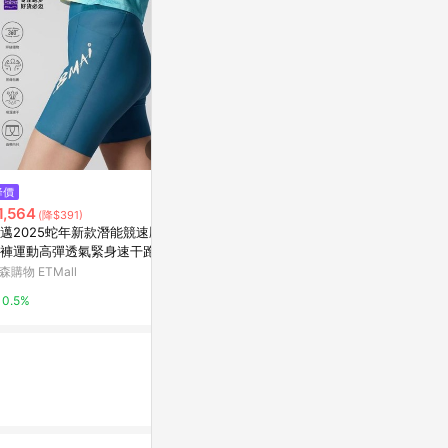
$840
降價
限時加碼
【PUMA官方旗艦】流行系列Cla
1,564
$1,490
(降$391)
ssics 8吋短褲 男性 53806701
邁2025蛇年新款潛能競速壓縮
世界盃 西班牙
Yahoo購物中心
褲運動高彈透氣緊身速干跑步
短褲
森購物 ETMall
adidas 官方網
1%
0.5%
5%