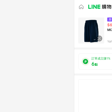
歷
$
M
Ya
訂單成立賺1%
6
點