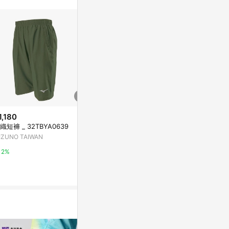
1,180
$829
降價
平織短褲 _ 32TBYA0639
MIZUNO 
$708
(降$472)
美津濃 32TB
IZUNO TAIWAN
MIZUNO 男路跑短褲(免運 五分
Yahoo購物中
褲 慢跑 訓練 美津濃「J2TBC55
2%
109」≡排汗專家≡
台灣樂天市場
1%
3%