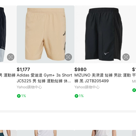
$1,177
$980
$
 男 運動褲
Adidas 愛迪達 Gym+ 3s Short
MIZUNO 美津濃 短褲 男款 運動
JC5225 男 短褲 運動短褲 休閒
褲 黑 J2TB205499
M
短褲 淺棕 吸濕排汗
Yahoo購物中心
Yahoo購物中心
1%
1%