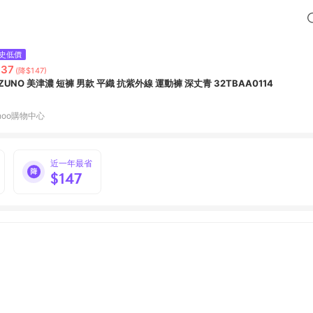
史低價
637
(降$147)
IZUNO 美津濃 短褲 男款 平織 抗紫外線 運動褲 深丈青 32TBAA0114
hoo購物中心
近一年最省
$147