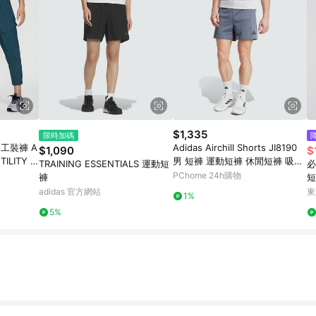
$1,335
限時加碼
 工裝褲 A
Adidas Airchill Shorts JI8190
$1,090
$
TILITY P
男 短褲 運動短褲 休閒短褲 吸濕
TRAINING ESSENTIALS 運動短
必
8
排汗 灰 藍 亞版
PChome 24h購物
褲
短
褲
adidas 官方網站
東
1%
5%