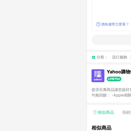
價格趨勢怎麼看？
分類：
流行服飾
Yahoo購
提供百萬商品讓您超好逛，15
均無回饋： -Apple相
塊) [2023/2/10起適用] -電玩/遊戲/相機/單眼/鏡頭/拍立得 [2024/6/1起適用] -內接硬碟、外接硬碟、主機板/顯示卡
[2026/5/18起適用
Yahoo超贈點回饋者
相似商品
熱銷
單回饋金額將扣除運費/
格： 如有相關事證認
相似商品