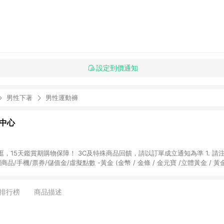
設定到價通知
男性下著
男性運動褲
物中心
天鑑賞期購物保障！ 3C及特殊商品回饋，請以訂單成立通知為準 1. 請注意以下品類商品
關商品/手機/票券/儲值金/虛擬點數 -黃金 (金幣 / 金條 / 金元寶 /立體黃金 / 
] 2. 以下訂單將不符合導購資格，亦不得使用點數紅包： - 點擊Yahoo奇摩APP
 - 購物中心商店之商品：商品賣場中有標示「商店」及顯示商店名稱者(指定活動店家
排行榜
商品描述
購物金/超贈點/福利金/紅利折抵/折價券等虛擬貨幣折抵 4. 大宗採購或批發
定您為大宗採購、批發轉賣而非最終消費使用者，相關認定以Yahoo購物中心之