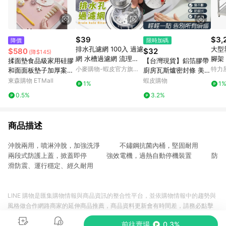
$39
$3,
降價
限時加碼
排水孔濾網 100入 過濾
大型
$580
$32
(降$145)
網 水槽過濾網 流理臺
腳架 
揉面墊食品級家用硅膠
【台灣現貨】鋁箔膠帶
濾水網 菜渣過濾網 過
小麥購物-蝦皮官方旗艦
特力
和面面板墊子加厚案板
廚房瓦斯爐密封條 美縫
濾 菜渣 廚房 浴室【小
店
搟面塑料板廚房用具
貼 防霉膠帶 瓦斯爐封
東森購物 ETMall
蝦皮購物
1%
1
麥購物】【Y315】
邊 耐高溫 防水 防油 隔
0.5%
3.2%
熱 防黴 膠帶
商品描述
沖脫兩用，噴淋沖脫，加強洗淨 不鏽鋼抗菌內桶，堅固耐用
兩段式防護上蓋，掀蓋即停 強效電機，過熱自動停機裝置 防
滑防震、運行穩定、經久耐用
LINE 購物是匯集購物情報與商品資訊的整合性平台，並依購物情報中的趨勢與
風格做合作網路商家的延伸商品推薦，商品資料更新會有時間差，請務必點擊
商品至各合作網路商家，確認現售價與購物條件，一切資訊以合作廠商網頁為
前往賣場
0.3%
準。