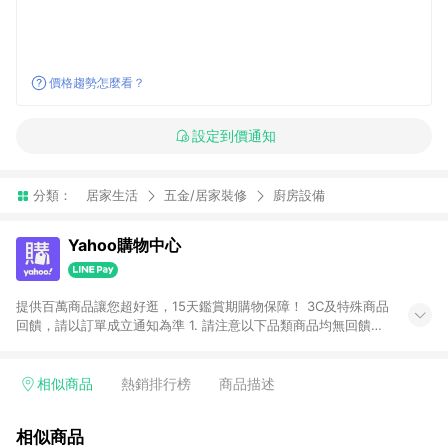
價格趨勢怎麼看？
設定到價通知
分類：
居家生活
五金/居家裝修
廚房設備
Yahoo購物中心
提供百萬商品讓您超好逛，15天鑑賞期購物保障！ 3C及特殊商品
回饋，請以訂單成立通知為準 1. 請注意以下品類商品均無回饋：
-Apple相關商品/手機/票券/儲值金/虛擬點數 -黃金 (金幣 / 金條
/ 金元寶 /立體黃金 / 黃金擺飾 /黃金條塊) [2023/2/10起適用] -
電玩/遊戲/相機/單眼/鏡頭/拍立得 [2024/6/1起適用] -內接硬
相似商品
熱銷排行榜
商品描述
碟、外接硬碟、主機板/顯示卡[2026/5/18起適用] 2. 以下訂單將
不符合導購資格，亦不得使用點數紅包： - 點擊Yahoo奇摩APP
相似商品
的購回饋活動享Yahoo超贈點回饋者 - 購物中心商店之商品：商