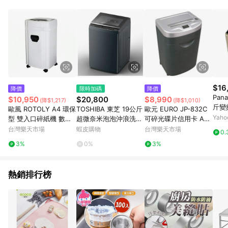
品賣場中有標示「商店」及顯示商店名稱者(指定活動店家除外)
3. 訂單回饋金額將扣除運費/購物金/超贈點/福利金/紅利折抵/折
價券等虛擬貨幣折抵 4. 大宗採購或批發轉賣不具回饋資格： 如
有相關事證認定您為大宗採購、批發轉賣而非最終消費使用者，
相關認定以Yahoo購物中心之認定為準
$16
降價
限時加碼
降價
Pan
$10,950
$20,800
$8,990
(降$1,217)
(降$1,010)
斤變
歐風 ROTOLY A4 環保
TOSHIBA 東芝 19公斤
歐元 EURO JP-832C
NZ-
Yah
型 雙入口碎紙機 數位
超微奈米泡泡沖浪洗淨
可碎光碟片信用卡 A4
顯示型(3.9x39mm) /
變頻洗衣機 (AW-T08D
短碎狀碎紙機【APP賺
台灣樂天市場
蝦皮購物
台灣樂天市場
0.
台 265GM（原型號25
U2000QTA（MG）)
6%點數 領券最高折50
3%
0%
3%
0GM）｜領券最高折
0】
$220
熱銷排行榜