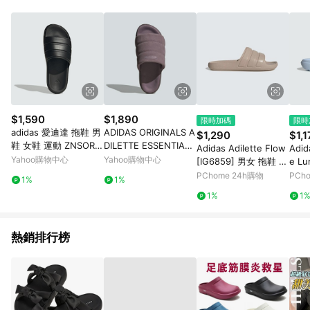
品賣場中有標示「商店」及顯示商店名稱者(指定活動店家除外)
3. 訂單回饋金額將扣除運費/購物金/超贈點/福利金/紅利折抵/折
價券等虛擬貨幣折抵 4. 大宗採購或批發轉賣不具回饋資格： 如
有相關事證認定您為大宗採購、批發轉賣而非最終消費使用者，
相關認定以Yahoo購物中心之認定為準
$1,590
$1,890
限時加碼
限時
adidas 愛迪達 拖鞋 男
ADIDAS ORIGINALS A
$1,290
$1,1
鞋 女鞋 運動 ZNSORY
DILETTE ESSENTIAL
Adidas Adilette Flow
Adid
SLIDE 黑 JR3123 (A5
W 女運動拖鞋-紫粉-IF
Yahoo購物中心
Yahoo購物中心
[IG6859] 男女 拖鞋 運
e Lu
401)
3572
動拖鞋 涼拖鞋 休閒 愛
拖鞋
PChome 24h購物
PCh
1%
1%
迪達 奶茶
1%
1
熱銷排行榜