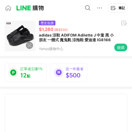
筆記
歷史低價
$1,280
(降$500)
adidas 涼鞋 ADIFOM Adilette J 中童 黑 小
朋友 一體式 魔鬼氈 涼拖鞋 愛迪達 IG8166
搶購
Yahoo購物中心
訂單成立賺1%
近一年最省
12
$500
點