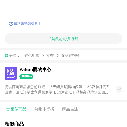
價格趨勢怎麼看？
設定到價通知
分類：
鞋包配飾
女鞋
女涼鞋拖鞋
Yahoo購物中心
提供百萬商品讓您超好逛，15天鑑賞期購物保障！ 3C及特殊商品
回饋，請以訂單成立通知為準 1. 請注意以下品類商品均無回饋：
-Apple相關商品/手機/票券/儲值金/虛擬點數 -黃金 (金幣 / 金條
/ 金元寶 /立體黃金 / 黃金擺飾 /黃金條塊) [2023/2/10起適用] -
電玩/遊戲/相機/單眼/鏡頭/拍立得 [2024/6/1起適用] -內接硬
相似商品
熱銷排行榜
商品描述
碟、外接硬碟、主機板/顯示卡[2026/5/18起適用] 2. 以下訂單將
不符合導購資格，亦不得使用點數紅包： - 點擊Yahoo奇摩APP
相似商品
的購回饋活動享Yahoo超贈點回饋者 - 購物中心商店之商品：商