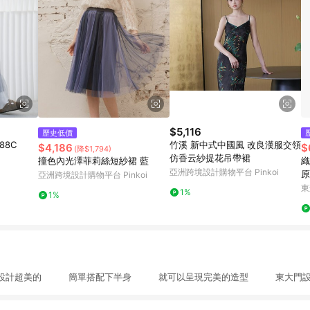
$5,116
歷史低價
88C
竹溪 新中式中國風 改良漢服交領
$4,186
$
(降$1,794)
仿香云紗提花吊帶裙
撞色內光澤菲莉絲短紗裙 藍
織
亞洲跨境設計購物平台 Pinkoi
原
亞洲跨境設計購物平台 Pinkoi
裙
東
1%
1%
的設計超美的 簡單搭配下半身 就可以呈現完美的造型 東大門設