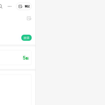
筆記
搶購
5
點