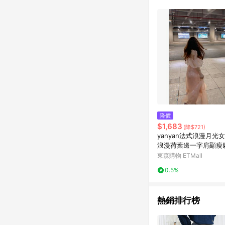
降價
$1,683
(降$721)
yanyan法式浪漫月光
浪漫荷葉邊一字肩顯瘦
裙
東森購物 ETMall
0.5%
熱銷排行榜