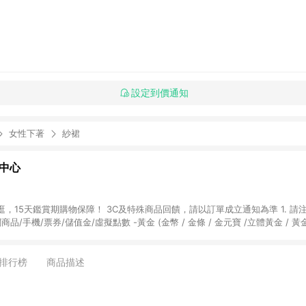
設定到價通知
女性下著
紗裙
物中心
天鑑賞期購物保障！ 3C及特殊商品回饋，請以訂單成立通知為準 1. 請注意以下品類商品
關商品/手機/票券/儲值金/虛擬點數 -黃金 (金幣 / 金條 / 金元寶 /立體黃金 / 
] 2. 以下訂單將不符合導購資格，亦不得使用點數紅包： - 點擊Yahoo奇摩APP
 - 購物中心商店之商品：商品賣場中有標示「商店」及顯示商店名稱者(指定活動店家
排行榜
商品描述
購物金/超贈點/福利金/紅利折抵/折價券等虛擬貨幣折抵 4. 大宗採購或批發
定您為大宗採購、批發轉賣而非最終消費使用者，相關認定以Yahoo購物中心之