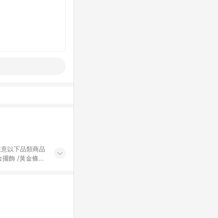
黃金擺飾 /黃金條
的購回饋活動享
除外) 3. 訂
轉賣不具回饋資
認定為準