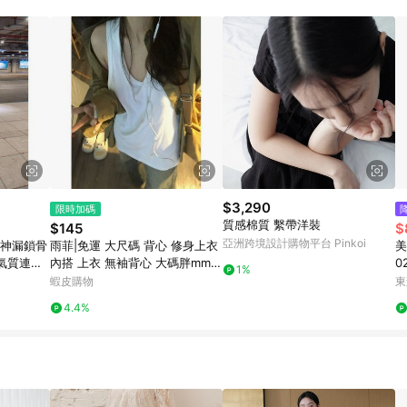
$3,290
限時加碼
質感棉質 繫帶洋裝
$145
$
亞洲跨境設計購物平台 Pinkoi
女神漏鎖骨
雨菲|免運 大尺碼 背心 修身上衣
美
氣質連衣
內搭 上衣 無袖背心 大碼胖mmB
0
1%
F風運動吊帶坎肩背心上衣女夏季
外
蝦皮購物
東
中長款寬鬆百搭無袖T
4.4%