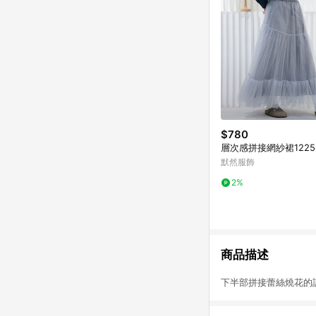
$780
層次感拼接網紗裙1225
默然服飾
2%
商品描述
下半部拼接蕾絲燒花