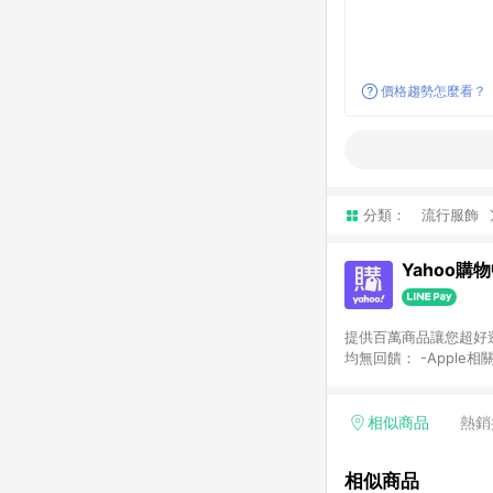
價格趨勢怎麼看？
分類：
流行服飾
Yahoo購
提供百萬商品讓您超好逛，15
均無回饋： -Apple相
塊) [2023/2/10起適用] -電玩/遊戲/相機/單眼/鏡頭/拍立得 [2024/6/1起適用] -內接硬碟、外接硬碟、主機板/顯示卡
[2026/5/18起適用
Yahoo超贈點回饋者
相似商品
熱銷
單回饋金額將扣除運費/
格： 如有相關事證認
相似商品