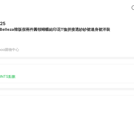
25
a Belleza韓版假兩件圓領蝴蝶結印花T恤拼接透紗紗裙連身裙洋裝
hoo購物中心
OINTS點數