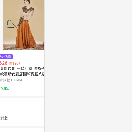
歷史低價
歷史低價
歷史低價
628
$206
$483
(降$90)
(降$88)
(降$69)
造司原創[一騎紅塵]唐褙子復
古風漢服誘惑套裝雪紡紗裙復古
棉花糖原創】
款漢服女夏唐圓領齊腰八破長
肚兜純欲內衣性感cos透視系帶
惡魔lolit
制服
衫
森購物 ETMall
東森購物 ETMall
東森購物 ETMa
0.5%
0.5%
0.5%
計款