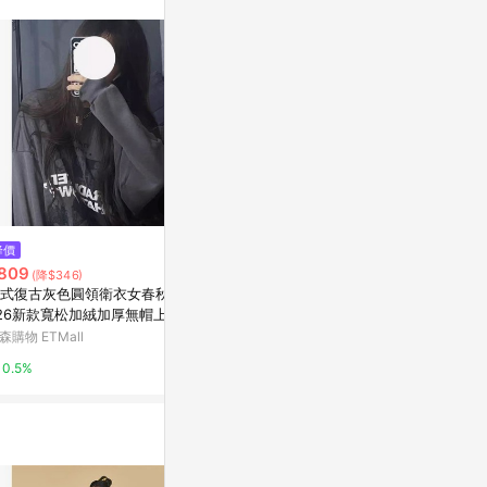
降價
歷史低價
限時加碼
809
$846
$35
(降$346)
(降$121)
式復古灰色圓領衛衣女春秋冬2
(免運)avenement/海邊連體上
免運+隔日🚚
26新款寬松加絨加厚無帽上衣
衣/肌理面料露背外穿U領連體服
屏六角星星 適
套
吊帶背心女夏
x 16Pro 15p
森購物 ETMall
東森購物 ETMall
蝦皮購物
0.5%
0.5%
4.8%