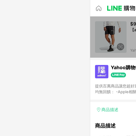
$
【a
Ya
Yahoo購
提供百萬商品讓您超好逛，15
均無回饋： -Apple相
塊) [2023/2/10起適用] -電玩/遊戲/相機/單眼/鏡頭/拍立得 [2024/6/1起適用] -內接硬碟、外接硬碟、主機板/顯示卡
[2026/5/18起適用
Yahoo超贈點回饋者
商品描述
單回饋金額將扣除運費/
格： 如有相關事證認
商品描述