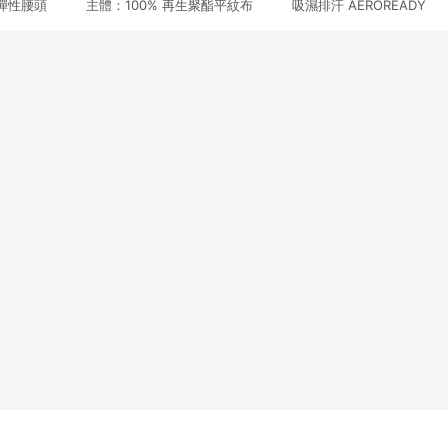
性腰頭 主體：100% 再生聚酯平紋布 吸濕排汗 AEROREAD