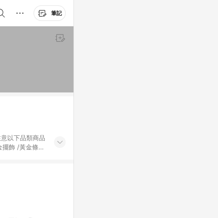
筆記
黃金擺飾 /黃金條
的購回饋活動享
除外) 3. 訂
轉賣不具回饋資
認定為準