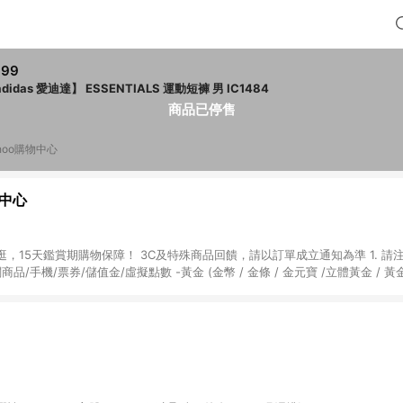
999
didas 愛迪達】 ESSENTIALS 運動短褲 男 IC1484
商品已停售
hoo購物中心
物中心
天鑑賞期購物保障！ 3C及特殊商品回饋，請以訂單成立通知為準 1. 請注意以下品類商品
關商品/手機/票券/儲值金/虛擬點數 -黃金 (金幣 / 金條 / 金元寶 /立體黃金 / 
] 2. 以下訂單將不符合導購資格，亦不得使用點數紅包： - 點擊Yahoo奇摩APP
 - 購物中心商店之商品：商品賣場中有標示「商店」及顯示商店名稱者(指定活動店家
購物金/超贈點/福利金/紅利折抵/折價券等虛擬貨幣折抵 4. 大宗採購或批發
定您為大宗採購、批發轉賣而非最終消費使用者，相關認定以Yahoo購物中心之