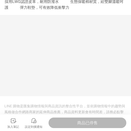
採用LWG認證皮革，耐用防潑水 生態保暖棉材質，給雙腳溫暖呵
3. 訂單回饋金額將扣除運費/購物金/超贈點/福利金/紅利折抵/折
價券等虛擬貨幣折抵 4. 大宗採購或批發轉賣不具回饋資格： 如
護 彈力鞋墊，可有效降低衝擊力
有相關事證認定您為大宗採購、批發轉賣而非最終消費使用者，
相關認定以Yahoo購物中心之認定為準
LINE 購物是匯集購物情報與商品資訊的整合性平台，並依購物情報中的趨勢與
風格做合作網路商家的延伸商品推薦，商品資料更新會有時間差，請務必點擊
商品至各合作網路商家，確認現售價與購物條件，一切資訊以合作廠商網頁為
商品已停售
準。
加入筆記
設定到價通知