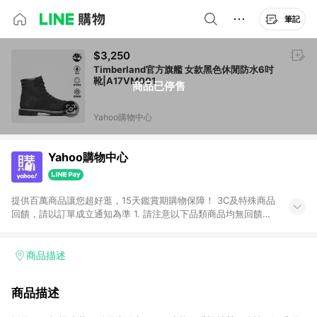
筆記
$3,250
Timberland官方旗艦 女款黑色休閒防水6吋
靴|A17VM001
商品已停售
Yahoo購物中心
Yahoo購物中心
提供百萬商品讓您超好逛，15天鑑賞期購物保障！ 3C及特殊商品
回饋，請以訂單成立通知為準 1. 請注意以下品類商品均無回饋：
-Apple相關商品/手機/票券/儲值金/虛擬點數 -黃金 (金幣 / 金條
/ 金元寶 /立體黃金 / 黃金擺飾 /黃金條塊) [2023/2/10起適用] -
電玩/遊戲/相機/單眼/鏡頭/拍立得 [2024/6/1起適用] -內接硬
商品描述
碟、外接硬碟、主機板/顯示卡[2026/5/18起適用] 2. 以下訂單將
不符合導購資格，亦不得使用點數紅包： - 點擊Yahoo奇摩APP
商品描述
的購回饋活動享Yahoo超贈點回饋者 - 購物中心商店之商品：商
品賣場中有標示「商店」及顯示商店名稱者(指定活動店家除外)