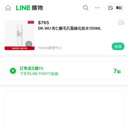
筆記
$765
DR.WU 杏仁酸毛孔緊緻化妝水150ML
搶購
Yahoo購物中心
訂單成立賺1%
7
點
下單享LINE POINTS點數