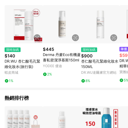
品賣場中有標示「商店」及顯示商店名稱者(指定活動店家除外)
3. 訂單回饋金額將扣除運費/購物金/超贈點/福利金/紅利折抵/折
價券等虛擬貨幣折抵 4. 大宗採購或批發轉賣不具回饋資格： 如
有相關事證認定您為大宗採購、批發轉賣而非最終消費使用者，
相關認定以Yahoo購物中心之認定為準
$445
限時加碼
限時加碼
Derma 丹麥Eco有機蘆
$59
$140
$900
薈私密潔淨慕斯150ml
DR
DR.WU 杏仁酸毛孔緊
杏仁酸毛孔緊緻化妝水
YODEE 優迪
精華8
緻化妝水(旅行裝)
150ML
寶雅
蝦皮商城
DR.WU達爾膚官方網站
2%
5
1%
8%
熱銷排行榜