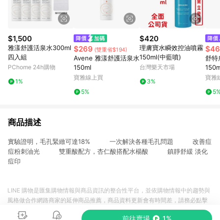
$1,500
$420
雅漾舒護活泉水300ml
理膚寶水瞬效控油噴霧
$269
$46
(雙重省$194)
四入組
150ml(中藍噴)
Avene 雅漾舒護活泉水
舒特
PChome 24h購物
150ml
台灣樂天市場
150m
寶雅線上買
寶雅
1%
3%
5%
5
商品描述
實驗證明，毛孔緊緻可達18% 一次解決各種毛孔問題 改善痘
痘粉刺油光 雙重酸配方，杏仁酸搭配水楊酸 鎮靜舒緩 淡化
痘印
LINE 購物是匯集購物情報與商品資訊的整合性平台，並依購物情報中的趨勢與
風格做合作網路商家的延伸商品推薦，商品資料更新會有時間差，請務必點擊
商品至各合作網路商家，確認現售價與購物條件，一切資訊以合作廠商網頁為
前往賣場
1%
準。