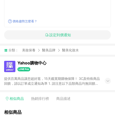
價格趨勢怎麼看？
設定到價通知
分類：
美妝保養
醫美品牌
醫美化妝水
Yahoo購物中心
提供百萬商品讓您超好逛，15天鑑賞期購物保障！ 3C及特殊商品
回饋，請以訂單成立通知為準 1. 請注意以下品類商品均無回饋：
-Apple相關商品/手機/票券/儲值金/虛擬點數 -黃金 (金幣 / 金條
/ 金元寶 /立體黃金 / 黃金擺飾 /黃金條塊) [2023/2/10起適用] -
電玩/遊戲/相機/單眼/鏡頭/拍立得 [2024/6/1起適用] -內接硬
相似商品
熱銷排行榜
商品描述
碟、外接硬碟、主機板/顯示卡[2026/5/18起適用] 2. 以下訂單將
不符合導購資格，亦不得使用點數紅包： - 點擊Yahoo奇摩APP
相似商品
的購回饋活動享Yahoo超贈點回饋者 - 購物中心商店之商品：商